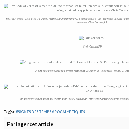
Rev. Andy Oliver reacts after the United Methodist Church removes a rule forbidding "self-avowed practicing hom
ministers. Chris Carlson/AP
Chris Carlson/AP
A sign outside the Allendale United Methodist Church in St. Petersburg, Florida. Courte
Une dénomination en déclin qui se jette dans l’abîme du monde : https://wng.org/opinions/the-metho
Tag(s) :
#SIGNES DES TEMPS APOCALYPTIQUES
Partager cet article