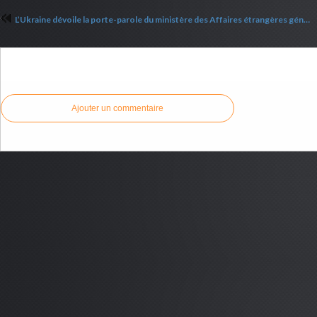
L’Ukraine dévoile la porte-parole du ministère des Affaires étrangères générée par l’IA
Commenter cet article
Ajouter un commentaire