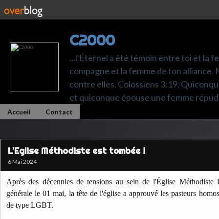
C2000
...l'Éternel a été témoin entre toi et la 
compagne et la femme de ton alliance. M
contre elles. Colossiens 3:19. Quiconq
et quiconque épouse une femme répudi
Accueil
Contact
L'Eglise Méthodiste est tombée !
6 Mai 2024
Après des décennies de tensions au sein de l'Église Méthodiste 
générale le 01 mai, la tête de l'église a approuvé les pasteurs homo
de type LGBT.