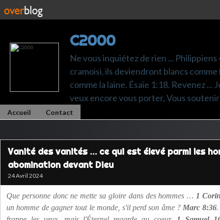
C2000
Ne vous inquiétez de rien ... Philippiens
cramoisi, ils deviendront blancs comme l
comme la laine. Ésaïe 1:18. Revenez ... Je p
veux encore vous porter, Vous soutenir 
Accueil
Contact
Vanité des vanités … ce qui est élevé parmi les h
abomination devant Dieu
24 Avril 2024
Que personne donc ne mette sa gloire dans des hommes …
1 Corin
un homme de gagner tout le monde, s'il perd son âme ?
Marc 8:36
.
frappe les yeux, mais l'Éternel regarde au coeur.
1 Samuel 16