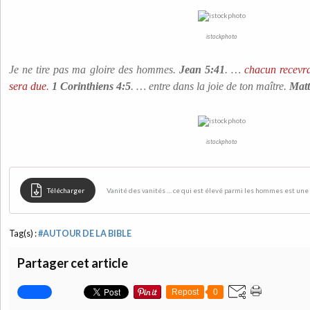
istockphoto
Je ne tire pas ma gloire des hommes.
Jean 5:41
. …
chacun recevra
sera due
.
1 Corinthiens 4:5
.
… entre dans la joie de ton maître.
Matt
istockphoto
Télécharger
Vanité des vanités … ce qui est élevé parmi les hommes est un
Tag(s) :
#AUTOUR DE LA BIBLE
Partager cet article
Repost
0