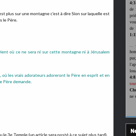
4:3
de 
st plus sur une montagne c'est à dire Sion sur laquelle est
pri
 le Père.
vou
de 
1:1
...
e vient où ce ne sera ni sur cette montagne ni à Jérusalem
hon
pur
l'a
lou
e, où les vrais adorateurs adoreront le Père en esprit et en
4:8
 le Père demande.
tou
Chr
ne 
 le 3e Temple (un article sera posté à ce sujet plus tard).