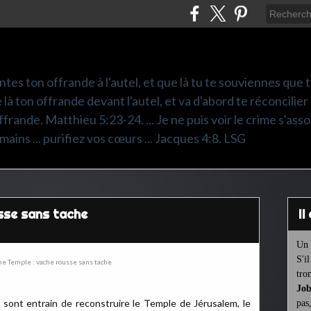
ntes ton offrande à l'autel, et que là tu te souviennes que
e là ton offrande devant l'autel, et va d'abord te réconcilier
frande. Matthieu 5:23-24. ... Je ne puis voir le crime s'asso
mains ... purifiez vos cœurs ... Jacques 4:8. LSG
usse sans tache
I
Un 
S'i
tro
Job
s sont entrain de reconstruire le Temple de Jérusalem, le
pas