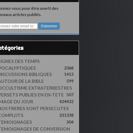
nnez-vous pour être averti des
veaux articles publiés.
Catégories
SIGNES DES TEMPS
POCALYPTIQUES
2068
DISCUSSIONS BIBLIQUES
1413
AUTOUR DE LA BIBLE
599
OCCULTISME EXTRATERRESTRES
VERSETS PUBLIES EN EN-TETE
507
IMAGE DU JOUR
424
432
NOS FRERES SONT PERSECUTES
COMPLOTS
331
338
TEMOIGNAGES
304
TEMOIGNAGES DE CONVERSION