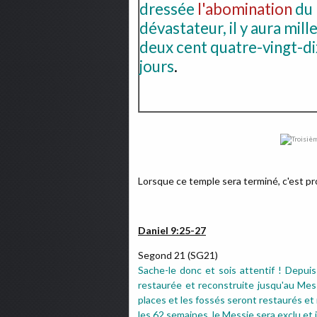
dressée
l'abomination
du
dévastateur, il y aura mill
deux cent quatre-vingt-di
jours
.
Lorsque ce temple sera terminé, c'est pr
Daniel 9:25-27
Segond 21 (SG21)
Sache-le donc et sois attentif ! Depui
restaurée et reconstruite jusqu'au Mess
places et les fossés seront restaurés et
les 62 semaines, le Messie sera exclu et i