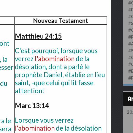
#
#D
#
Nouveau Testament
#S
#
Matthieu 24:15
#
ront
#
C'est pourquoi, lorsque vous
#
#
verrez
l'abomination
de la
 la
#
désolation, dont a parlé le
esser
#
prophète Daniel, établie en lieu
#
saint, -que celui qui lit fasse
du
attention!
Marc 13:14
20
Lorsque vous verrez
a le
l'abomination
de la désolation
 sera