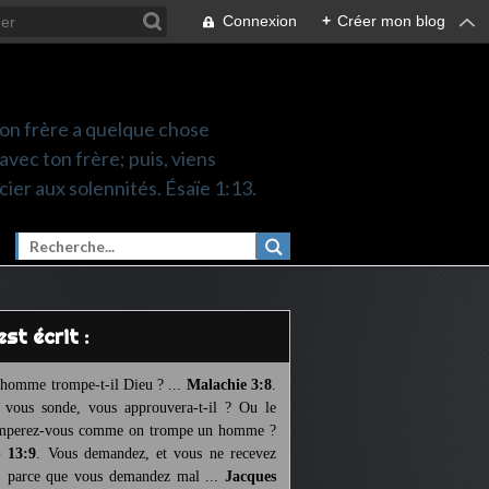
Connexion
+
Créer mon blog
 ton frère a quelque chose
 avec ton frère; puis, viens
cier aux solennités. Ésaïe 1:13.
l est écrit :
homme trompe-t-il Dieu ? ...
Malachie 3:8
.
l vous sonde, vous approuvera-t-il ? Ou le
mperez-vous comme on trompe un homme ?
 13:9
. Vous demandez, et vous ne recevez
, parce que vous demandez mal ...
Jacques