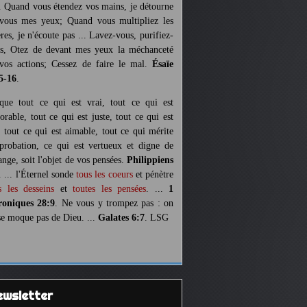
. Quand vous étendez vos mains, je détourne
vous mes yeux; Quand vous multipliez les
ères, je n'écoute pas ... Lavez-vous, purifiez-
s, Otez de devant mes yeux la méchanceté
vos actions; Cessez de faire le mal.
Ésaïe
5-16
.
 que tout ce qui est vrai, tout ce qui est
orable, tout ce qui est juste, tout ce qui est
, tout ce qui est aimable, tout ce qui mérite
pprobation, ce qui est vertueux et digne de
ange, soit l'objet de vos pensées.
Philippiens
. ... l'Éternel sonde
tous les coeurs
et pénètre
s les desseins
et
toutes les pensées
. ...
1
oniques 28:9
. Ne vous y trompez pas : on
se moque pas de Dieu. ...
Galates 6:7
. LSG
Newsletter