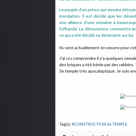
Le peuple d'un prince qui viendra détruira
inondation. Il est décidé que les dévas
une alliance d'une semaine à beaucoup, 
l’offrande. Le dévastateur commettra le
ce qui a été décidé se déversent sur lui.
Ils sont actuellement en oeuvre pour ce
J'ai cru comprendre il y'a quelques semai
des briques a été bénie par des rabbins. To
3e temple très apocalyptique. Je suis en
Tag(s) :
#CONSTRUCTION 3e TEMPLE