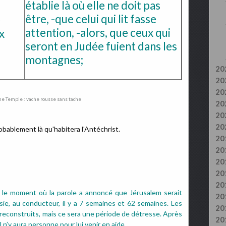
établie là où elle ne doit pas
être, -que celui qui lit fasse
e
attention, -alors, que ceux qui
x
seront en Judée fuient dans les
monta
gnes;
20
20
20
20
20
20
obablement là qu'habitera l'Antéchrist.
20
20
20
20
20
s le moment où la parole a annoncé que Jérusalem serait
20
ie, au conducteur, il y a 7 semaines et 62 semaines. Les
20
 reconstruits, mais ce sera une période de détresse.
Après
20
l n’y aura personne pour lui venir en aide.