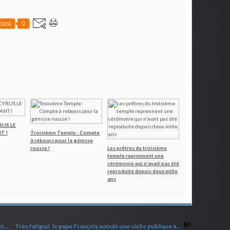
post
0
YRUS LE
T !
Troisième Temple : Compte
à rebours pour la génisse
rousse !
Les prêtres du troisième
temple reprennent une
cérémonie qui n’avait pas été
reproduite depuis deux mille
ans
L'église presbytérienne des Etats-Unis autorise le mariage gay
Très fatigué, le pape François annule une visite publique à la dernière minute