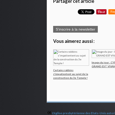
Partager cet article
Re
S'inscrire à la newsletter
Vous aimerez aussi :
Image du jour : C
GRAND EST VIVAN
Certains rabbins
s'impatientent au sujet de la
construction du 3e Temple !