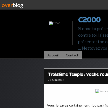
C2000
Si donc tu prése
contre toi, laiss
présenter ton of
... Nettoyez vos 
Accueil
Contact
Troisième Temple : vache ro
26 Juin 2014
Vous le savez certainement, (ou pas) il