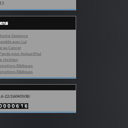
11
iens
 Bonne Semence
emble avec Lui
e au Cancer
Parole pour Aujourd'hui
e chrétien
ustrations Bibliques
ustrations Bibliques
16-22/26040508/