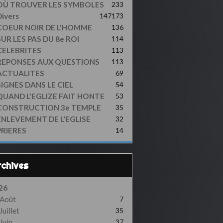
OÙ TROUVER LES SYMBOLES
233
ivers
147
173
COEUR NOIR DE L'HOMME
136
UR LES PAS DU 8e ROI
114
CELEBRITES
113
REPONSES AUX QUESTIONS
113
ACTUALITES
69
SIGNES DANS LE CIEL
54
QUAND L'EGLIZE FAIT HONTE
53
CONSTRUCTION 3e TEMPLE
35
ENLEVEMENT DE L'EGLISE
32
PRIERES
14
Archives
26
Août
7
Juillet
35
Juin
37