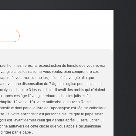
Israël hommes frères, la reconstruction du temple que vous voyez
 l'évangile chez les nation si vous voulez bien comprendre ces
apitre 9. vous verrez que les juif ont été aveuglé afin que
a ouvert une dispensation de 7 âge de l'église pour les nation
alypse chapitre 3 jesus a dis qu'il avait des brebis qui n'étaient
. après ces âge l'évengile retourne chez les juifs et là il
hapitre 12 verset 10). votre antichrist se trouve a Rome
ostitué dont parle le livre de l'apocalypse est l'église catholique
pse 17) votre antichrist n'est personne d'autre que le pape satan
is est l'avant dernier celui qui viendra après lui sera lucifer lui
donné autravers de cette chose que vous appelé œcuménisme
diriger par le pape .