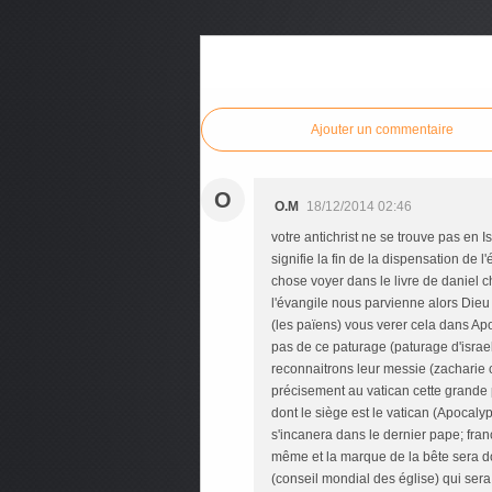
Commenter cet article
Ajouter un commentaire
O
O.M
18/12/2014 02:46
votre antichrist ne se trouve pas en 
signifie la fin de la dispensation de
chose voyer dans le livre de daniel ch
l'évangile nous parvienne alors Dieu 
(les païens) vous verer cela dans Apoc
pas de ce paturage (paturage d'israel)
reconnaitrons leur messie (zacharie c
précisement au vatican cette grande pr
dont le siège est le vatican (Apocaly
s'incanera dans le dernier pape; franço
même et la marque de la bête sera 
(conseil mondial des église) qui sera 