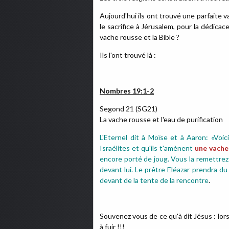
Aujourd'hui ils ont trouvé une parfaite 
le sacrifice à Jérusalem, pour la dédicace
vache rousse et la Bible ?
Ils l'ont trouvé là :
Nombres 19:1-2
Segond 21 (SG21)
La vache rousse et l'eau de purification
L'Eternel dit à Moïse et à Aaron:
«Voic
Israélites et qu'ils t'amènent
une vache
encore porté de joug.
Vous la remettrez 
devant lui.
Le prêtre Eléazar prendra du 
devant de la tente de la rencontre
.
Souvenez vous de ce qu'à dit Jésus : lor
à fuir !!!