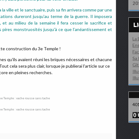
20
 la ville et le sanctuaire, puis sa fin arrivera comme par une
tations dureront jusqu'au terme de la guerre.
Il imposera
et au milieu de la semaine il fera cesser le sacrifice et
L
s pires monstruosités jusqu'à ce que l’anéantissement et
La
Ens
tte construction du 3e Temple !
Fac
Sa 
nes qu'ils avaient réuni les briques nécessaires et chacune
Gît
ut cela sera plus clair, lorsque je publierai l'article sur ce
Ill
core en pleines recherches.
Ill
40