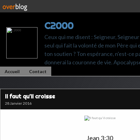
C2000
Ceux qui me disent : Seigneur, Seigneur 
seul qui fait la volonté de mon Père qui 
ton soutien ? Ton espérance, n'est-ce pas t
donnerai la couronne de vie. Apocalyps
Accueil
Contact
Il faut qu'il croisse
28 Janvier 2016
Jean 3:30