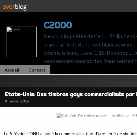
C2000
Ne vous inquiétez de rien ... Philippiens
cramoisi, ils deviendront blancs comme l
comme la laine. Ésaïe 1:18. Revenez ... Je p
veux encore vous porter, Vous soutenir 
Accueil
Contact
Etats-Unis: Des timbres gays commercialisés par 
9 Février 2016
Le 5 février, l'ONU a lancé la commercialisation d'une série de six ti