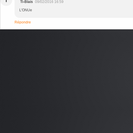
T
Ti-Blais
09/02/2016 16:59
L'ONUe
Répondre