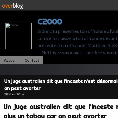
C2000
Si donc tu présentes ton offrande à l'au
contre toi, laisse là ton offrande devant 
présenter ton offrande. Matthieu 5:23-24.
... Nettoyez vos mains ... purifiez vos cœ
Accueil
Contact
Un juge australien dit que l’inceste n’est désorma
on peut avorter
28 Mars 2016
Un juge australien dit que l’inceste
plus un tabou car on peut avorter