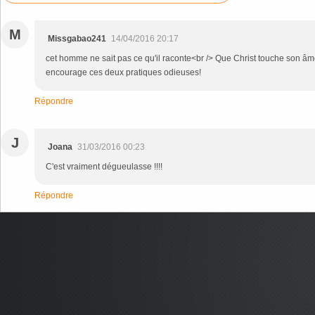
M
Missgabao241
14/04/2016 20:17
cet homme ne sait pas ce qu'il raconte<br /> Que Christ touche son âm
encourage ces deux pratiques odieuses!
Répondre
J
Joana
31/03/2016 00:23
C'est vraiment dégueulasse !!!!
Répondre