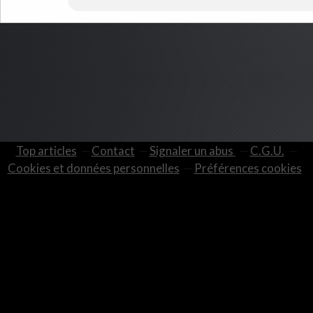
Top articles
Contact
Signaler un abus
C.G.U.
Cookies et données personnelles
Préférences cookies