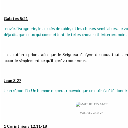
Galates 5:21
l'envie, l'ivrognerie, les excès de table, et les choses semblables. Je v
déjà dit, que ceux qui commettent de telles choses n'hériteront point
La solution : prions afin que le Seigneur éloigne de nous tout sen
accorde simplement ce qu’il a prévu pour nous.
Jean 3:27
Jean répondit : Un homme ne peut recevoir que ce qui lui a été donné d
MATTHIEU 25:14-29
1 Corinthiens 12:11-18