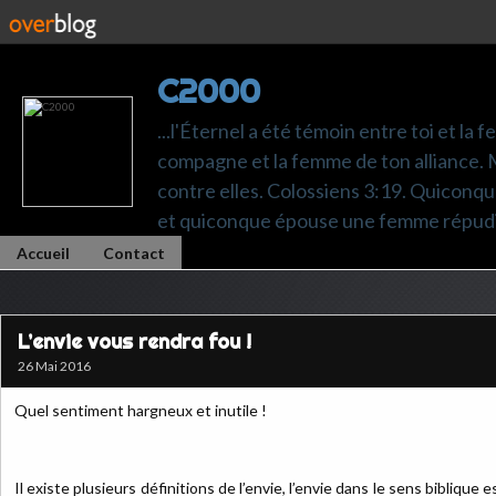
C2000
...l'Éternel a été témoin entre toi et la 
compagne et la femme de ton alliance. M
contre elles. Colossiens 3:19. Quiconq
et quiconque épouse une femme répudi
Accueil
Contact
L’envie vous rendra fou !
26 Mai 2016
Quel sentiment hargneux et inutile !
Il existe plusieurs définitions de l’envie, l’envie dans le sens biblique 