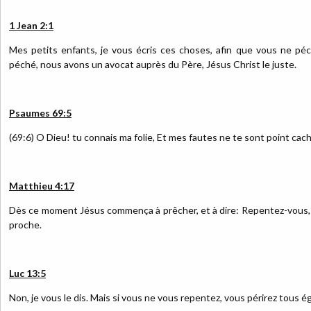
1 Jean 2:1
Mes petits enfants, je vous écris ces choses, afin que vous ne péch
péché, nous avons un avocat auprès du Père, Jésus Christ le juste.
Psaumes 69:5
(69:6) O Dieu! tu connais ma folie, Et mes fautes ne te sont point cac
Matthieu 4:17
Dès ce moment Jésus commença à prêcher, et à dire: Repentez-vous, 
proche.
Luc 13:5
Non, je vous le dis. Mais si vous ne vous repentez, vous périrez tous 