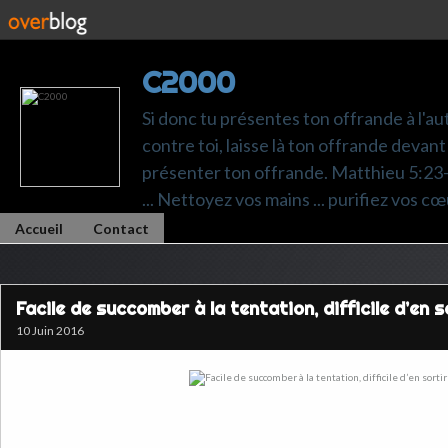
C2000
Si donc tu présentes ton offrande à l'au
contre toi, laisse là ton offrande devant 
présenter ton offrande. Matthieu 5:23-24.
... Nettoyez vos mains ... purifiez vos cœ
Accueil
Contact
Facile de succomber à la tentation, difficile d’en so
10 Juin 2016