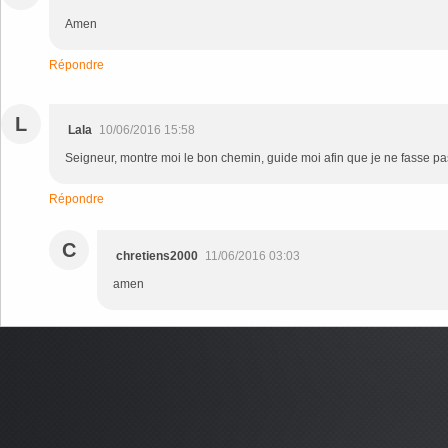
Amen
Répondre
L
Lala
10/06/2016 15:58
Seigneur, montre moi le bon chemin, guide moi afin que je ne fasse pa
Répondre
C
chretiens2000
11/06/2016 03:03
amen