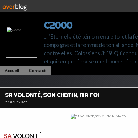
C2000
...l'Éternel a été témoin entre toi et la 
compagne et la femme de ton alliance. M
contre elles. Colossiens 3:19. Quiconq
et quiconque épouse une femme répudi
Accueil
Contact
SA VOLONTÉ, SON CHEMIN, MA FOI
27 Août 2022
SA
VOLONTÉ