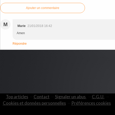
Ajouter un commentaire
M
Marie
21/01/2018 16:42
Amen
Répondre
Top articles
Contact
Signaler un abus
C.G.U.
Cookies et données personnelles
Préférences cookies