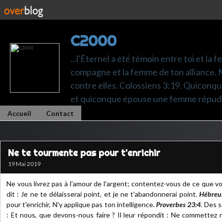
C2000
...l'Éternel a été témoin entre toi et la 
compagne et la femme de ton alliance. M
contre elles. Colossiens 3:19. Quiconq
et quiconque épouse une femme répudi
Accueil
Contact
Ne te tourmente pas pour t'enrichir
19 Mai 2019
Ne vous livrez pas à l'amour de l'argent; contentez-vous de ce que v
dit : Je ne te délaisserai point, et je ne t'abandonnerai point.
Hébreu
pour t'enrichir, N'y applique pas ton intelligence.
Proverbes 23:4
. Des 
: Et nous, que devons-nous faire ? Il leur répondit : Ne commettez n