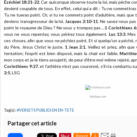
Ézéchiel 18:21-22
. Car quiconque observe toute la loi, mais pèche 
devient coupable de tous. En effet, celui qui a dit : Tu ne commettras p
Tu ne tueras point. Or, si tu ne commets point d'adultère, mais que
deviens transgresseur de la loi.
Jacques 2:10-11
. Ne savez-vous pas 
point le royaume de Dieu ? Ne vous y trompez pas …
1 Corinthiens 6:
vous ne vous repentez, vous périrez tous également.
Luc 13:3
. Mes 
ces choses, afin que vous ne péchiez point. Et si quelqu'un a péché,
du Père, Jésus Christ le juste.
1 Jean 2:1.
Veillez et priez, afin qu
tentation; l'esprit est bien disposé, mais la chair est faible.
Matthie
mon corps et je le tiens assujetti, de peur d'être moi-même rejeté, ap
Corinthiens 9:27.
et l'athlète n'est pas couronné, s'il n'a combattu su
2:5.
LSG
fullofeyes.com
Tag(s) :
#VERSETS PUBLIES EN EN-TETE
Partager cet article
Repost
0