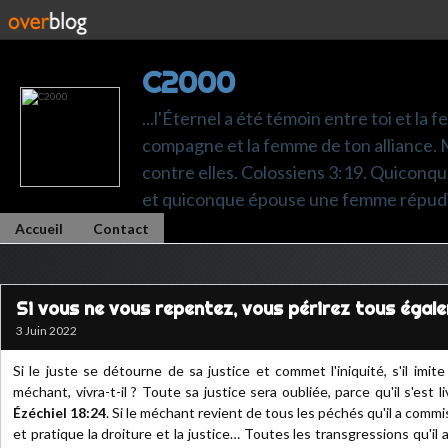
C2000
...l'Éternel a été témoin entre toi et la 
compagne et la femme de ton alliance. M
contre elles. Colossiens 3:19. Quiconq
et quiconque épouse une femme répudi
Accueil
Contact
Si vous ne vous repentez, vous périrez tous égal
3 Juin 2022
Si le juste se détourne de sa justice et commet l'iniquité, s'il imi
méchant, vivra-t-il ? Toute sa justice sera oubliée, parce qu'il s'est liv
Ézéchiel 18:24
. Si le méchant revient de tous les péchés qu'il a commis
et pratique la droiture et la justice… Toutes les transgressions qu'i