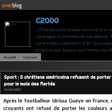
C2000
...l'Éternel a été témoin entre toi et la 
compagne et la femme de ton alliance. M
contre elles. Colossiens 3:19. Quiconq
et quiconque épouse une femme répudi
Accueil
Contact
Sport : 5 chrétiens américains refusent de porter
pour le mois des fiertés
16 Juin 2022
Après le footballeur Idrissa Gueye en France, 
croyants ont refusé de porter les couleurs ar