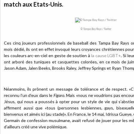
match aux Etats-Unis.
© Tampa Bay Rays / Twitter
Ces cinq joueurs professionnels de baseball des Tampa Bay Rays ont 
mois dédié, ils ont en effet invoqué leurs croyances chrétiennes pour 
les couleurs arc-en-ciel en geste de soutien à
la cause LGBT+
. Si le
ont arboré des tuniques et casquettes colorées, en ce mois de juin
Jason Adam, Jalen Beeks, Brooks Raley, Jeffrey Springs et Ryan Thom
Néanmoins, ils prônent un message de tolérance et de respect. «C’es
reconnu l’un d’eux dans le
Figaro
. Mais «nous ne voudrions pas encour
Jésus, qui nous a poussés à opter pour un style de vie qui s’absti
affirment aussi que «tous (personnes lesbiennes, gays, bisexuelle
bienvenus et aimés ici (au stade)». En France, le 14 mai, Idrissa Gueye,
Germain de confession musulmane, avait refusé de jouer pour les mê
d’ailleurs créé une vive polémique.