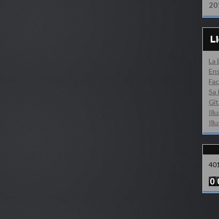
20
L
La
Ens
Fac
Sa 
Gît
Ill
Ill
40