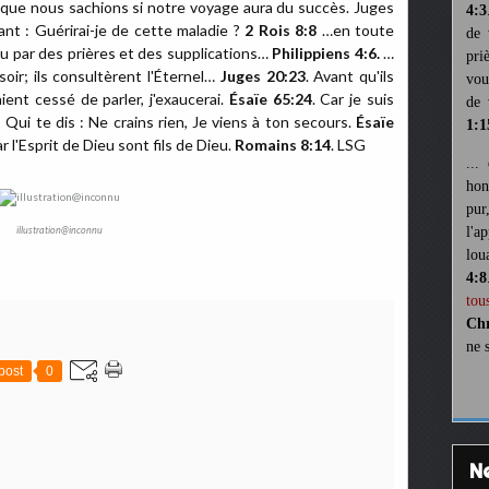
fin que nous sachions si notre voyage aura du succès. Juges
4:3
sant : Guérirai-je de cette maladie ?
2 Rois 8:8
…en toute
de 
eu par des prières et des supplications…
Philippiens 4:6.
…
pri
soir; ils consultèrent l'Éternel…
Juges 20:23
. Avant qu'ils
vou
ient cessé de parler, j'exaucerai.
Ésaïe 65:24
. Car je suis
de 
e, Qui te dis : Ne crains rien, Je viens à ton secours.
Ésaïe
1:1
 l'Esprit de Dieu sont fils de Dieu.
Romains 8:14
. LSG
...
hon
pur
illustration@inconnu
l'a
lou
4:8
tou
Chr
ne 
post
0