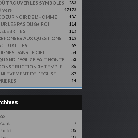
OÙ TROUVER LES SYMBOLES
233
ivers
147
173
COEUR NOIR DE L'HOMME
136
UR LES PAS DU 8e ROI
114
CELEBRITES
113
REPONSES AUX QUESTIONS
113
ACTUALITES
69
SIGNES DANS LE CIEL
54
QUAND L'EGLIZE FAIT HONTE
53
CONSTRUCTION 3e TEMPLE
35
ENLEVEMENT DE L'EGLISE
32
PRIERES
14
Archives
26
Août
7
Juillet
35
Juin
37