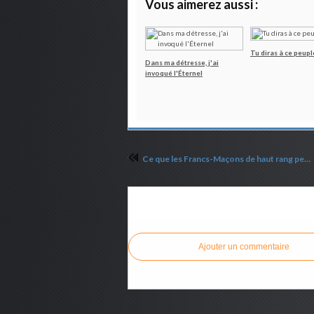
Vous aimerez aussi :
Tu diras à ce peupl
Dans ma détresse, j'ai
invoqué l'Éternel
Ce que les Francs-Maçons de haut rang pensent de Lucifer
Commenter cet article
Ajouter un commentaire