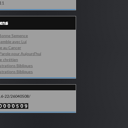
11
iens
 Bonne Semence
emble avec Lui
e au Cancer
Parole pour Aujourd'hui
e chrétien
ustrations Bibliques
ustrations Bibliques
16-22/26040508/