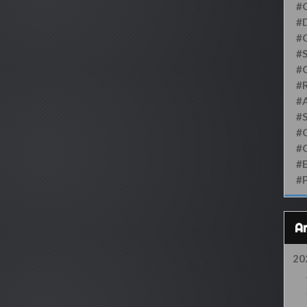
#
#D
#
#S
#
#
#
#
#
#
#
#
20