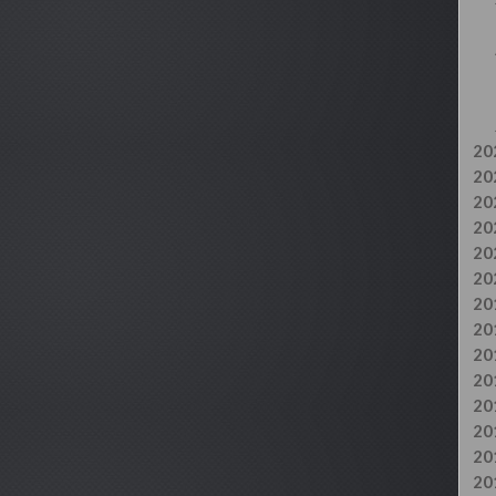
20
20
20
20
20
20
20
20
20
20
20
20
20
20