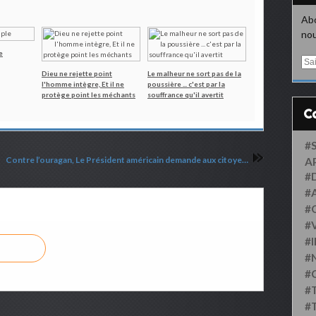
Abo
nou
e
E
m
Dieu ne rejette point
Le malheur ne sort pas de la
l'homme intègre, Et il ne
poussière ... c'est par la
a
protège point les méchants
souffrance qu'il avertit
i
l
#
Contre l’ouragan, Le Président américain demande aux citoyens de se faire vacciner
A
#
#
#
#
#
#
#
#
#