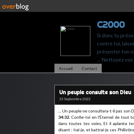
C2000
Si donc tu prése
contre toi, laiss
présenter ton of
... Nettoyez vos 
Accueil
Contact
Un peuple consulte son Dieu
25 Septembre 2022
… Un peuple ne consultera-t-il pas son 
34:32
. Confie-toi en l'Éternel de tout 
dans toutes tes voies, Et il aplanira te
disant : Irai-je, et battrai-je ces Philisti