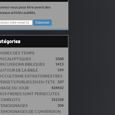
nnez-vous pour être averti des
veaux articles publiés.
Catégories
SIGNES DES TEMPS
POCALYPTIQUES
2068
DISCUSSIONS BIBLIQUES
1413
AUTOUR DE LA BIBLE
599
OCCULTISME EXTRATERRESTRES
VERSETS PUBLIES EN EN-TETE
507
IMAGE DU JOUR
424
432
NOS FRERES SONT PERSECUTES
COMPLOTS
331
338
TEMOIGNAGES
304
TEMOIGNAGES DE CONVERSION