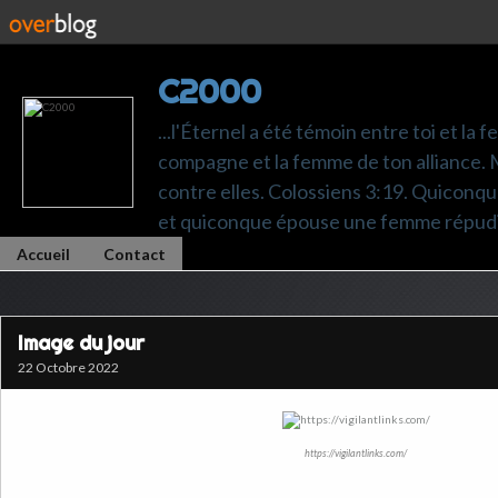
C2000
...l'Éternel a été témoin entre toi et la 
compagne et la femme de ton alliance. M
contre elles. Colossiens 3:19. Quiconq
et quiconque épouse une femme répudi
Accueil
Contact
Image du jour
22 Octobre 2022
https://vigilantlinks.com/