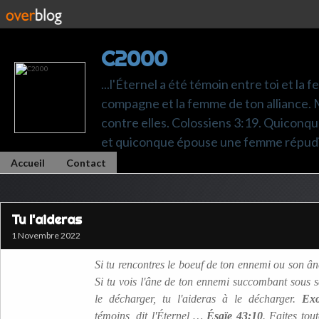
C2000
...l'Éternel a été témoin entre toi et la 
compagne et la femme de ton alliance. M
contre elles. Colossiens 3:19. Quiconq
et quiconque épouse une femme répudi
Accueil
Contact
Tu l'aideras
1 Novembre 2022
Si tu rencontres le boeuf de ton ennemi ou son ân
Si tu vois l'âne de ton ennemi succombant sous sa
le décharger, tu l'aideras à le décharger.
Exo
témoins, dit l'Éternel …
Ésaïe 43:10
. Faites to