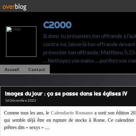
C2000
Si donc tu présentes ton offrande à l'au
contre toi, laisse là ton offrande devant 
présenter ton offrande. Matthieu 5:23-24.
... Nettoyez vos mains ... purifiez vos cœ
Accueil
Contact
Images du jour : ça se passe dans les églises IV
16 Décembre 2022
Comme tous les ans, le
Calendario Romano
a sorti son édition 20
qui semble déjà être en rupture de stocks à Rome. Ce calendrier
prêtres dits « sexys » …