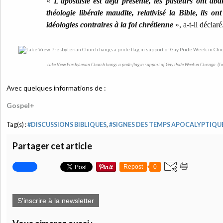
«
L'apostasie est déjà présente, les pasteurs ont ab
théologie libérale maudite, relativisé la Bible, ils 
idéologies contraires à la foi chrétienne
», a-t-il déclaré
Lake View Presbyterian Church hangs a pride flag in support of Gay Pride Week in Chicago. (T
Avec quelques informations de :
Gospel+
Tag(s) :
#DISCUSSIONS BIBLIQUES
,
#SIGNES DES TEMPS APOCALYPTIQU
Partager cet article
Repost
0
S'inscrire à la newsletter