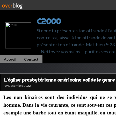
C2000
Si donc tu présentes ton offrande à l'au
contre toi, laisse là ton offrande devant 
présenter ton offrande. Matthieu 5:23-24.
... Nettoyez vos mains ... purifiez vos cœ
Accueil
Contact
L’église presbytérienne américaine valide le genre
19 Décembre 2022
Les non binaires sont des individus qui ne se 
homme. Dans la vie courante, ce sont souvent ces 
exemple une barbe tout en étant maquillé, ou tou