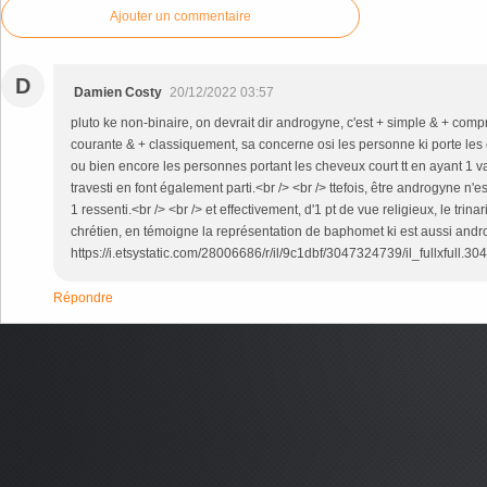
Ajouter un commentaire
D
Damien Costy
20/12/2022 03:57
pluto ke non-binaire, on devrait dir androgyne, c'est + simple & + compr
courante & + classiquement, sa concerne osi les personne ki porte les 
ou bien encore les personnes portant les cheveux court tt en ayant 1 vag
travesti en font également parti.<br /> <br /> ttefois, être androgyne n'est
1 ressenti.<br /> <br /> et effectivement, d'1 pt de vue religieux, le tri
chrétien, en témoigne la représentation de baphomet ki est aussi androg
https://i.etsystatic.com/28006686/r/il/9c1dbf/3047324739/il_fullxfull.
Répondre