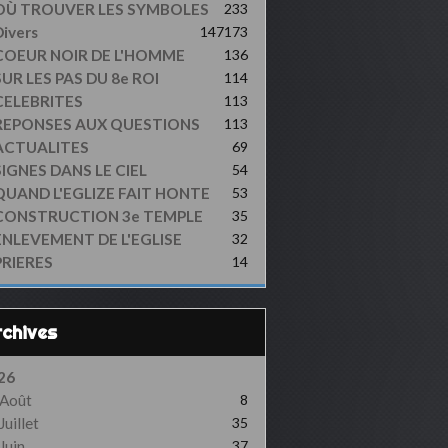
OÙ TROUVER LES SYMBOLES
233
ivers
147
173
COEUR NOIR DE L'HOMME
136
UR LES PAS DU 8e ROI
114
CELEBRITES
113
REPONSES AUX QUESTIONS
113
ACTUALITES
69
SIGNES DANS LE CIEL
54
QUAND L'EGLIZE FAIT HONTE
53
CONSTRUCTION 3e TEMPLE
35
ENLEVEMENT DE L'EGLISE
32
PRIERES
14
Archives
26
Août
8
Juillet
35
Juin
37