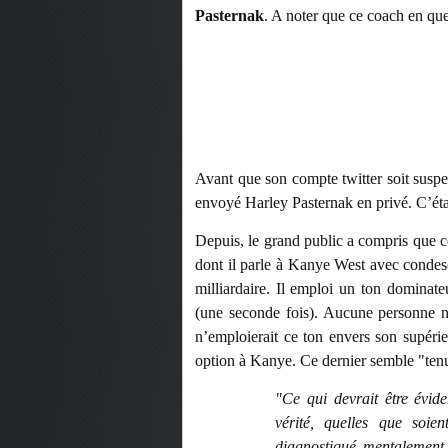
Pasternak
. A noter que ce coach en ques
Avant que son compte twitter soit susp
envoyé Harley Pasternak en privé. C’éta
Depuis, le grand public a compris que c
dont il parle à Kanye West avec condesc
milliardaire. Il emploi un ton dominate
(une seconde fois). Aucune personne n
n’emploierait ce ton envers son supérie
option à Kanye. Ce dernier semble "tenu
"Ce qui devrait être évide
vérité, quelles que soie
diagnostiqué mentalement 