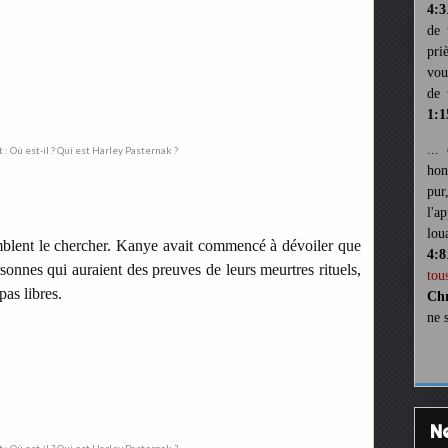
4:3
de 
pri
vou
de 
1:1
...
hon
pur
l'a
lou
emblent le chercher. Kanye avait commencé à dévoiler que
4:8
rsonnes qui auraient des preuves de leurs meurtres rituels,
tou
pas libres.
Chr
ne 