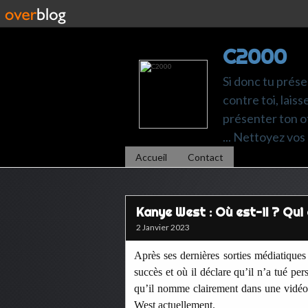
C2000
Si donc tu prése
contre toi, laiss
présenter ton of
... Nettoyez vos 
Accueil
Contact
Kanye West : Où est-il ? Qui
2 Janvier 2023
Après ses dernières sorties médiatiques 
succès et où il déclare qu’il n’a tué pe
qu’il nomme clairement dans une vidéo
West actuellement.