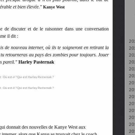
gérable et bien élevée."
Kanye West
e de discuter et de le raisonner dans une conversation
e il dit :
20
is de nouveau interner, où ils te soigneront en retirant la
20
t tu retourneras au pays des zombies pour toujours. Jouer
20
20
s pareil."
Harley Pasternak
20
20
20
20
20
20
20
20
20
qui donnait des nouvelles de Kanye West aux
20
et interner, alors que Kanye se trouvait chez le coach.