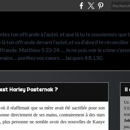
ntes ton offrande à l'autel, et que là tu te souviennes que
e là ton offrande devant l'autel, et va d'abord te réconcilier
frande. Matthieu 5:23-24. ... Je ne puis voir le crime s'asso
mains ... purifiez vos cœurs ... Jacques 4:8. LSG
 est Harley Pasternak ?
I
Un 
où il réaffirmait que sa mère avait été sacrifiée pour son
S'i
rsonne directement de ses mains, contrairement à des stars
tro
Job
, plus personne ne semble avoir des nouvelles de Kanye
pas