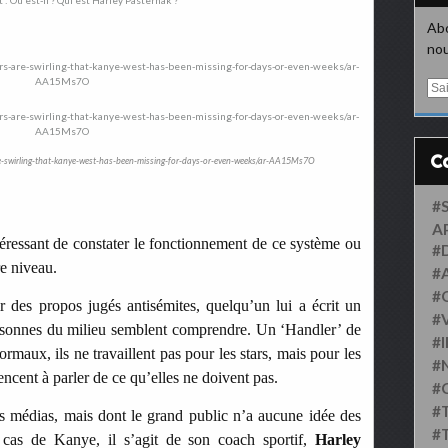
Abo
nou
E
m
a
i
l
e-swirling-that-kanye-west-has-been-missing-for-days-or-even-weeks/ar-AA15Ms7O
#
A
téressant de constater le fonctionnement de ce système ou
#
re niveau.
#
#
des propos jugés antisémites, quelqu’un lui a écrit un
#
ersonnes du milieu semblent comprendre. Un ‘Handler’ de
#
rmaux, ils ne travaillent pas pour les stars, mais pour les
#
encent à parler de ce qu’elles ne doivent pas.
#
#
s médias, mais dont le grand public n’a aucune idée des
#
e cas de Kanye, il s’agit de son coach sportif,
Harley