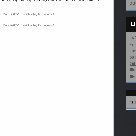
20
L
La
Ens
Fac
Sa 
Gît
Ill
Ill
40