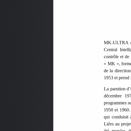
MK-ULTRA (o
Central Intel
contrôle et de
« MK », formen
de la directio
1953 et prend 
La parution d’
décembre 197
programmes sec
1950 et 1960. 
qui conduisit
Liées au proje
été menées da