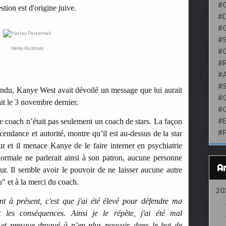
#
tion est d'origine juive.
#D
#
#S
Harley Pasternak
#
#
#
#
endu, Kanye West avait dévoilé un message que lui aurait
#
it le 3 novembre dernier.
#
#
e coach n’était pas seulement un coach de stars. La façon
#
endance et autorité, montre qu’il est au-dessus de la star
ur et il menace Kanye de le faire interner en psychiatrie
ormale ne parlerait ainsi à son patron, aucune personne
ur. Il semble avoir le pouvoir de ne laisser aucune autre
" et à la merci du coach.
20
nt à présent, c'est que j'ai été élevé pour défendre ma
nt les conséquences. Ainsi je le répète, j'ai été mal
et presque drogué à n’en plus pouvoir, dans le but de