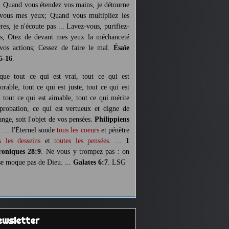
. Quand vous étendez vos mains, je détourne
vous mes yeux; Quand vous multipliez les
ères, je n'écoute pas ... Lavez-vous, purifiez-
s, Otez de devant mes yeux la méchanceté
vos actions; Cessez de faire le mal.
Ésaïe
5-16
.
 que tout ce qui est vrai, tout ce qui est
orable, tout ce qui est juste, tout ce qui est
, tout ce qui est aimable, tout ce qui mérite
pprobation, ce qui est vertueux et digne de
ange, soit l'objet de vos pensées.
Philippiens
. ... l'Éternel sonde
tous les coeurs
et pénètre
s les desseins
et
toutes les pensées
. ...
1
oniques 28:9
. Ne vous y trompez pas : on
se moque pas de Dieu. ...
Galates 6:7
. LSG
Newsletter