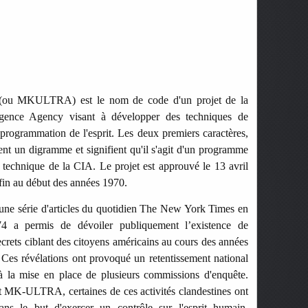
u MKULTRA) est le nom de code d'un projet de la
ligence Agency visant à développer des techniques de
 programmation de l'esprit. Les deux premiers caractères,
t un digramme et signifient qu'il s'agit d'un programme
n technique de la CIA. Le projet est approuvé le 13 avril
fin au début des années 1970.
une série d'articles du quotidien The New York Times en
4 a permis de dévoiler publiquement l’existence de
rets ciblant des citoyens américains au cours des années
Ces révélations ont provoqué un retentissement national
 à la mise en place de plusieurs commissions d'enquête.
t MK-ULTRA, certaines de ces activités clandestines ont
ns le but d'exercer un contrôle sur l'esprit humain.