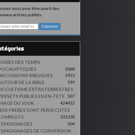
nnez-vous pour être averti des
veaux articles publiés.
Catégories
SIGNES DES TEMPS
POCALYPTIQUES
2068
DISCUSSIONS BIBLIQUES
1413
AUTOUR DE LA BIBLE
599
OCCULTISME EXTRATERRESTRES
VERSETS PUBLIES EN EN-TETE
507
IMAGE DU JOUR
424
432
NOS FRERES SONT PERSECUTES
COMPLOTS
331
338
TEMOIGNAGES
304
TEMOIGNAGES DE CONVERSION