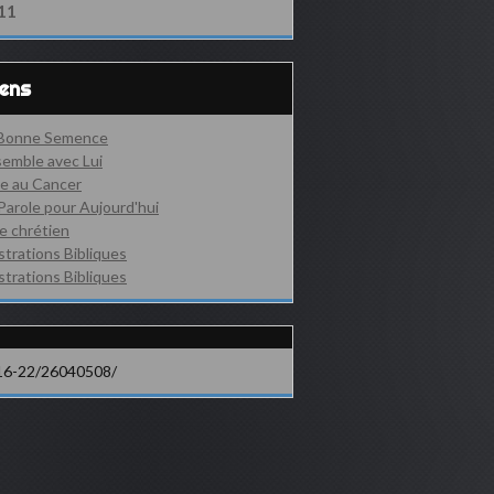
11
iens
 Bonne Semence
emble avec Lui
e au Cancer
Parole pour Aujourd'hui
e chrétien
ustrations Bibliques
ustrations Bibliques
16-22/26040508/