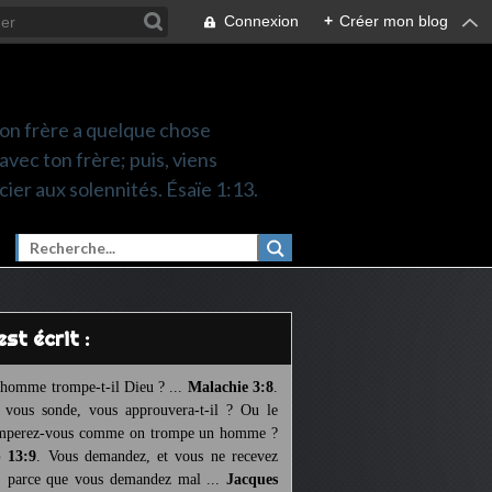
Connexion
+
Créer mon blog
 ton frère a quelque chose
 avec ton frère; puis, viens
cier aux solennités. Ésaïe 1:13.
l est écrit :
homme trompe-t-il Dieu ? ...
Malachie 3:8
.
l vous sonde, vous approuvera-t-il ? Ou le
mperez-vous comme on trompe un homme ?
 13:9
. Vous demandez, et vous ne recevez
, parce que vous demandez mal ...
Jacques