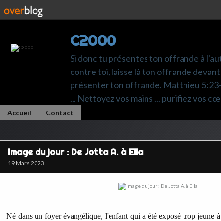
C2000
Si donc tu présentes ton offrande à l'au
contre toi, laisse là ton offrande devant 
présenter ton offrande. Matthieu 5:23-24.
... Nettoyez vos mains ... purifiez vos cœ
Accueil
Contact
Image du jour : De Jotta A. à Ella
19 Mars 2023
Né dans un foyer évangélique, l'enfant qui a été exposé trop jeune à l