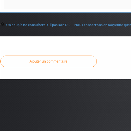
Un peuple ne consultera-t-il pas son Dieu ?
Commenter cet article
Ajouter un commentaire