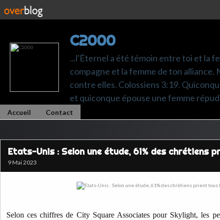
C2000
...l'Éternel a été témoin entre toi et la 
compagne et la femme de ton alliance. M
contre elles. Colossiens 3:19. Quiconq
et quiconque épouse une femme répudi
Accueil
Contact
Etats-Unis : Selon une étude, 61% des chrétiens pr
9 Mai 2023
Selon ces chiffres de City Square Associates pour Skylight, les 