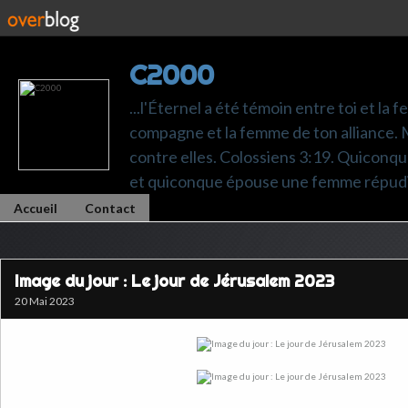
C2000
...l'Éternel a été témoin entre toi et la 
compagne et la femme de ton alliance. M
contre elles. Colossiens 3:19. Quiconq
et quiconque épouse une femme répudi
Accueil
Contact
Image du jour : Le jour de Jérusalem 2023
20 Mai 2023