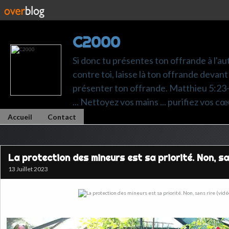
C2000
Si donc tu présentes ton offrande à l'au
contre toi, laisse là ton offrande devant 
présenter ton offrande. Matthieu 5:23-24.
... Nettoyez vos mains ... purifiez vos cœ
Accueil
Contact
La protection des mineurs est sa priorité. Non, sa
13 Juillet 2023