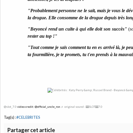
"Probablement personne ne le sait, mais je vous le d
la drogue. Elle consomme de la drogue depuis très lo
"Beyoncé rend un culte à qui elle doit son succès"
(s
rester au top !"
"Tout comme je sais comment tu en es arrivé là, je pe
ta fourmilière, je te promets, tu t'en prends à la mauva
@slot_7.0
video credit: @official_uncle_ron
♬ original sound - 🎰SLOT🎰7.0
Tag(s) :
#CELEBRITES
Partager cet article