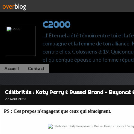
C2000
...l'Éternel a été témoin entre toi et la 
compagne et la femme de ton alliance. M
contre elles. Colossiens 3:19. Quiconq
et quiconque épouse une femme répudi
Accueil
Contact
Célébrités : Katy Perry & Russel Brand - Beyoncé 
27 Août 2023
PS : Ces propos n'engagent que ceux qui témoignent.