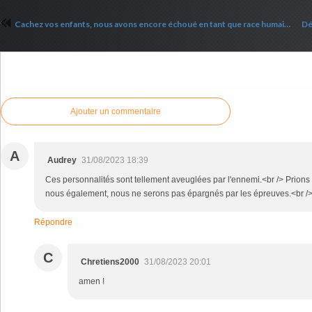
Cachez vos enfants, nous avons encore échoué en tant que race humaine : Des jeux sexuels pour les enfants dans des garderies allemandes !
Commenter cet article
Ajouter un commentaire
A
Audrey
31/08/2023 18:39
Ces personnalités sont tellement aveuglées par l'ennemi.<br /> Prions p
nous également, nous ne serons pas épargnés par les épreuves.<br />
Répondre
C
Chretiens2000
31/08/2023 20:01
amen !