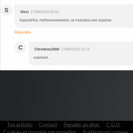
S
Sissi
27/08/2023 20:02
Aujourd'hui, mzlheureusement, ce n'est plus une surprise.
Répondre
C
Chretiens2000
27/08/2023 22:11
vraiment...
Top articles
Contact
Signaler un abus
C.G.U.
Cookies et données personnelles
Préférences cookies