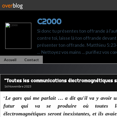
C2000
Si donc tu présentes ton offrande à l'au
contre toi, laisse là ton offrande devant 
présenter ton offrande. Matthieu 5:23-24.
... Nettoyez vos mains ... purifiez vos cœ
Accueil
Contact
"Toutes les communications électromagnétiques s
16 Novembre 2023
Le gars qui me parlait … a dit qu'il va y avoir 
"
futur qui va se produire où toutes le
électromagnétiques seront inexistantes, et ils avai