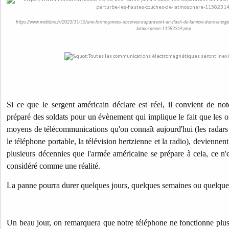
https://www.midilibre.fr/2023/11/15/une-forme-jamais-observee-auparavant-un-flash-de-lumiere-dune-energie
latmosphere-11582314.php
Si ce que le sergent américain déclare est réel, il convient de no
préparé des soldats pour un évènement qui implique le fait que les o
moyens de télécommunications qu'on connaît aujourd'hui (les radars et
le téléphone portable, la télévision hertzienne et la radio), deviennen
plusieurs décennies que l'armée américaine se prépare à cela, ce n'e
considéré comme une réalité.
La panne pourra durer quelques jours, quelques semaines ou quelqu
Un beau jour, on remarquera que notre téléphone ne fonctionne plus