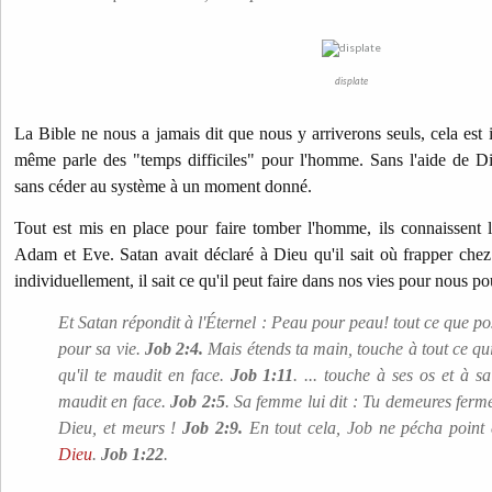
displate
La Bible ne nous a jamais dit que nous y arriverons seuls, cela est i
même parle des "temps difficiles" pour l'homme. Sans l'aide de Di
sans céder au système à un moment donné.
Tout est mis en place pour faire tomber l'homme, ils connaissent l
Adam et Eve. Satan avait déclaré à Dieu qu'il sait où frapper chez
individuellement, il sait ce qu'il peut faire dans nos vies pour nous 
Et Satan répondit à l'Éternel : Peau pour peau! tout ce que p
pour sa vie.
Job 2:4.
Mais étends ta main, touche à tout ce qui 
qu'il te maudit en face.
Job 1:11
. ... touche à ses os et à sa 
maudit en face.
Job 2:5
. Sa femme lui dit : Tu demeures ferme
Dieu, et meurs !
Job 2:9.
En tout cela, Job ne pécha point
Dieu
.
Job 1:22
.