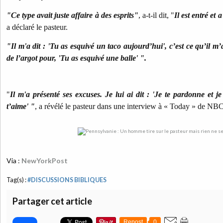
"Ce type avait juste affaire à des esprits"
, a-t-il dit, "
Il est entré et
a déclaré le pasteur.
"Il m'a dit : 'Tu as esquivé un taco aujourd’hui', c’est ce qu’il m’a
de l’argot pour, 'Tu as esquivé une balle' ".
"
Il m'a présenté ses excuses. Je lui ai dit : 'Je te pardonne et 
t’aime' "
, a révélé le pasteur dans une interview à « Today » de NBC
Via :
NewYorkPost
Tag(s) :
#DISCUSSIONS BIBLIQUES
Partager cet article
Repost
0