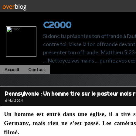
C2000
Si donc tu présentes ton offrande à l'au
contre toi, laisse là ton offrande devant 
présenter ton offrande. Matthieu 5:23-24.
... Nettoyez vos mains ... purifiez vos cœ
Accueil
Contact
Pennsylvanie : Un homme tire sur le pasteur mais r
6 Mai 2024
Un homme est entré dans une église, il a tiré 
Germany, mais rien ne s'est passé. Les caméras 
filmé.