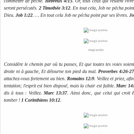
commettre de péché.
Hébreux 4:15
. Or, tous ceux qui veulent vivr
seront persécutés.
2 Timothée 3:12
. En tout cela, Job ne pécha point 
Dieu.
Job 1:22
. … En tout cela Job ne pécha point par ses lèvres.
Jo
image yandex
Considère le chemin par où tu passes, Et que toutes tes voies soient
droite ni à gauche, Et détourne ton pied du mal.
Proverbes 4:26-2
attachez-vous fortement au bien.
Romains 12:9
. Veillez et priez, a
tentation; l'esprit est bien disposé, mais la chair est faible.
Marc 14
dis à tous : Veillez.
Marc 13:37
. Ainsi donc, que celui qui croit
tomber !
1 Corinthiens 10:12
.