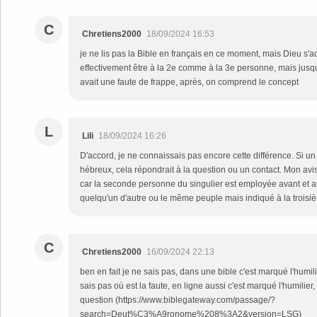
C
Chretiens2000
18/09/2024 16:53
je ne lis pas la Bible en français en ce moment, mais Dieu s'
effectivement être à la 2e comme à la 3e personne, mais jusqu'
avait une faute de frappe, après, on comprend le concept
L
Lili
18/09/2024 16:26
D'accord, je ne connaissais pas encore cette différence. Si un
hébreux, cela répondrait à la question ou un contact. Mon avis s
car la seconde personne du singulier est employée avant et ap
quelqu'un d'autre ou le même peuple mais indiqué à la trois
C
Chretiens2000
16/09/2024 22:13
ben en fait je ne sais pas, dans une bible c'est marqué l'humilie
sais pas où est la faute, en ligne aussi c'est marqué l'humilier
question (https://www.biblegateway.com/passage/?
search=Deut%C3%A9ronome%208%3A2&version=LSG)