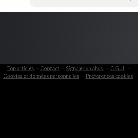
Top articles
Contact
Signaler un abus
C.G.U.
Cookies et données personnelles
Préférences cookies