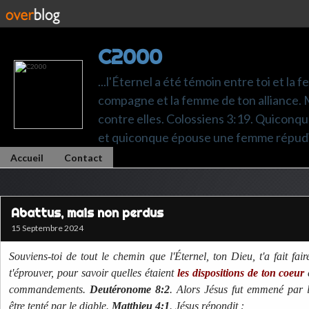
C2000
...l'Éternel a été témoin entre toi et la 
compagne et la femme de ton alliance. M
contre elles. Colossiens 3:19. Quiconq
et quiconque épouse une femme répudi
Accueil
Contact
Abattus, mais non perdus
15 Septembre 2024
Souviens-toi de tout le chemin que l'Éternel, ton Dieu, t'a fait fai
t'éprouver, pour savoir quelles étaient
les dispositions de ton coeur
e
commandements.
Deutéronome 8:2
. Alors Jésus fut emmené par l
être tenté par le diable.
Matthieu 4:1
. Jésus répondit :