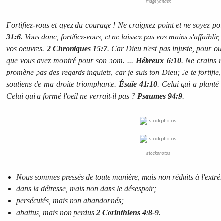
image yandex
Fortifiez-vous et ayez du courage ! Ne craignez point et ne soyez p
31:6
. Vous donc, fortifiez-vous, et ne laissez pas vos mains s'affaiblir
vos oeuvres.
2 Chroniques 15:7
. Car Dieu n'est pas injuste, pour ou
que vous avez montré pour son nom. ...
Hébreux 6:10
. Ne crains r
promène pas des regards inquiets, car je suis ton Dieu; Je te fortifie,
soutiens de ma droite triomphante.
Ésaïe 41:10
. Celui qui a planté 
Celui qui a formé l'oeil ne verrait-il pas ?
Psaumes 94:9
.
istockphotos
Nous sommes pressés de toute manière, mais non réduits à l'extré
dans la détresse, mais non dans le désespoir;
persécutés, mais non abandonnés;
abattus, mais non perdus
2 Corinthiens 4:8-9
.