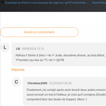
Si quelqu'un d'entre vous manque de sagesse, qu'il l'a demande à Dieu
Commenter cet article
Ajouter un commentaire
L
Lili
16/09/2024 21:31
Alléluia !! Gloire à Dieu ! <br /> Juste, deuxième phrase, au tout début
"t"'humilier (au lieu du "l") <br /> QDTB
Répondre
C
Chretiens2000
31/10/2024 20:26
Finalement, j'ai corrigé après avoir trouvé deux autres erreurs 
aussi envoyé un mot à l'éditeur, je crois qu'il corrigera (Deu
comportent bien des fautes de frappes. Merci :)