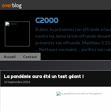
C2000
Si donc tu présentes ton offrande à l'au
contre toi, laisse là ton offrande devant 
présenter ton offrande. Matthieu 5:23-24.
... Nettoyez vos mains ... purifiez vos cœ
Accueil
Contact
La pandémie aura été un test géant !
13 Septembre 2024