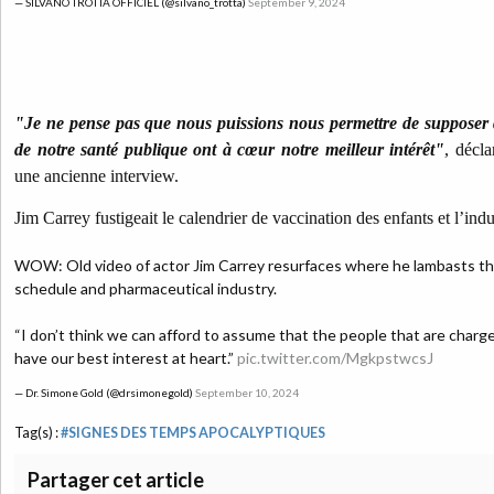
— SILVANO TROTTA OFFICIEL (@silvano_trotta)
September 9, 2024
"Je ne pense pas que nous puissions nous permettre de supposer 
de notre santé publique ont à cœur notre meilleur intérêt"
, décla
une ancienne interview.
Jim Carrey fustigeait le calendrier de vaccination des enfants et l’in
WOW: Old video of actor Jim Carrey resurfaces where he lambasts the
schedule and pharmaceutical industry.
“I don’t think we can afford to assume that the people that are charge
have our best interest at heart.”
pic.twitter.com/MgkpstwcsJ
— Dr. Simone Gold (@drsimonegold)
September 10, 2024
Tag(s) :
#SIGNES DES TEMPS APOCALYPTIQUES
Partager cet article