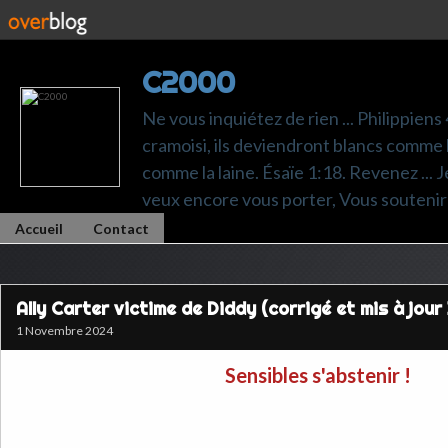
C2000
Ne vous inquiétez de rien ... Philippiens
cramoisi, ils deviendront blancs comme l
comme la laine. Ésaïe 1:18. Revenez ... Je p
veux encore vous porter, Vous soutenir 
Accueil
Contact
Ally Carter victime de Diddy (corrigé et mis à jour 
1 Novembre 2024
Sensibles s'abstenir !