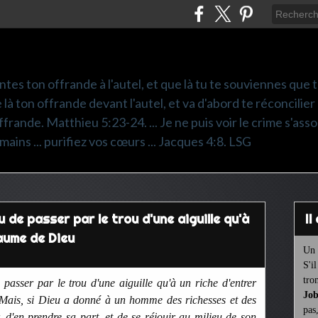
ntes ton offrande à l'autel, et que là tu te souviennes que
e là ton offrande devant l'autel, et va d'abord te réconcilier
frande. Matthieu 5:23-24. ... Je ne puis voir le crime s'asso
mains ... purifiez vos cœurs ... Jacques 4:8. LSG
u de passer par le trou d'une aiguille qu'à
I
yaume de Dieu
Un 
S'i
tro
passer par le trou d'une aiguille qu'à un riche d'entrer
Job
 Mais, si Dieu a donné à un homme des richesses et des
pas
r, d'en prendre sa part, et de se réjouir au milieu de son