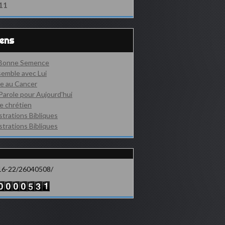
11
iens
 Bonne Semence
emble avec Lui
e au Cancer
Parole pour Aujourd'hui
e chrétien
ustrations Bibliques
ustrations Bibliques
16-22/26040508/