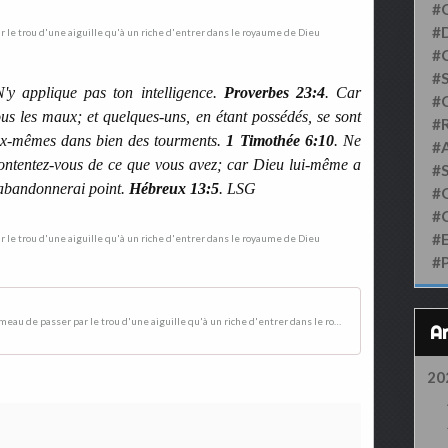
#
#D
#
#S
N'y applique pas ton intelligence.
Proverbes 23:4
. Car
#
ous les maux; et quelques-uns, en étant possédés, se sont
#
 eux-mêmes dans bien des tourments.
1 Timothée 6:10
. Ne
#
 contentez-vous de ce que vous avez; car Dieu lui-même a
#
 t'abandonnerai point.
Hébreux 13:5
. LSG
#
#
#
#
Il est plus facile à un chameau de passer par le trou d'une aiguille qu'à un riche d'entrer dans le royaume de Dieu
20