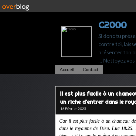
C2000
Si donc tu prése
contre toi, laiss
présenter ton of
... Nettoyez vos 
Accueil
Contact
Il est plus facile à un chamea
un riche d'entrer dans le ro
16 Février 2025
Car il est plus facile à un chameau de 
dans le royaume de Dieu.
Luc 18:25
.
biens, s'il l'a rendu maître d'en mange