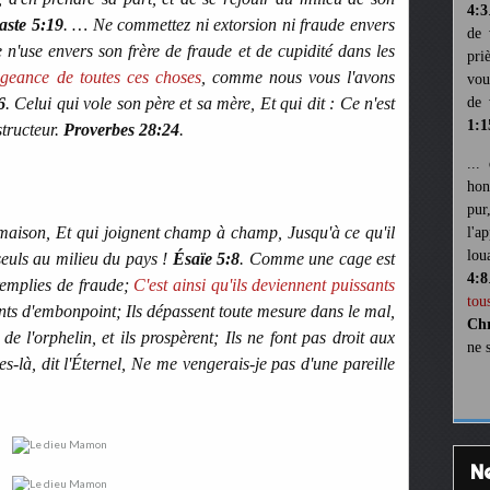
4:3
aste 5:19
. … Ne commettez ni extorsion ni fraude envers
de 
e n'use envers son frère de fraude et de cupidité dans les
pri
ngeance de toutes ces choses
, comme nous vous l'avons
vou
6
. Celui qui vole son père et sa mère, Et qui dit : Ce n'est
de 
1:1
tructeur.
Proverbes 28:24
.
...
hon
pur
maison, Et qui joignent champ à champ, Jusqu'à ce qu'il
l'a
lou
 seuls au milieu du pays !
Ésaïe 5:8
. Comme une cage est
4:8
remplies de fraude;
C'est ainsi qu'ils deviennent puissants
tou
llants d'embonpoint; Ils dépassent toute mesure dans le mal,
Chr
de l'orphelin, et ils prospèrent; Ils ne font pas droit aux
ne 
es-là, dit l'Éternel, Ne me vengerais-je pas d'une pareille