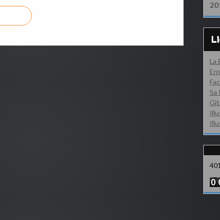
20
L
La
Ens
Fac
Sa 
Gît
Ill
Ill
40