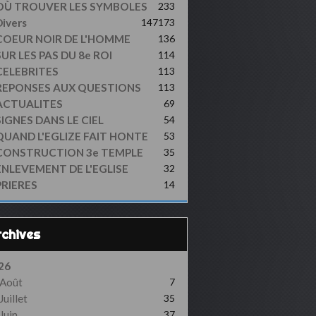
OÙ TROUVER LES SYMBOLES
233
ivers
147
173
COEUR NOIR DE L'HOMME
136
UR LES PAS DU 8e ROI
114
CELEBRITES
113
REPONSES AUX QUESTIONS
113
ACTUALITES
69
SIGNES DANS LE CIEL
54
QUAND L'EGLIZE FAIT HONTE
53
CONSTRUCTION 3e TEMPLE
35
ENLEVEMENT DE L'EGLISE
32
PRIERES
14
Archives
26
Août
7
Juillet
35
Juin
37