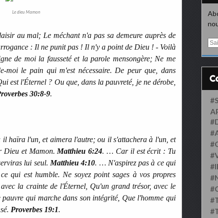
Le dieu Mamon
Abo
nou
plaisir au mal; Le méchant n'a pas sa demeure auprès de
E
rogance : Il ne punit pas ! Il n'y a point de Dieu ! - Voilà
m
igne de moi la fausseté et la parole mensongère; Ne me
a
i
de-moi le pain qui m'est nécessaire. De peur que, dans
l
Qui est l'Éternel ? Ou que, dans la pauvreté, je ne dérobe,
roverbes 30:8-9
.
#
A
#
#
l haïra l'un, et aimera l'autre; ou il s'attachera à l'un, et
#
vir Dieu et Mamon.
Matthieu 6:24
. … Car il est écrit : Tu
#
serviras lui seul.
Matthieu 4:10
. … N'aspirez pas à ce qui
#
ar ce qui est humble. Ne soyez point sages à vos propres
#
avec la crainte de l'Éternel, Qu'un grand trésor, avec le
#
e pauvre qui marche dans son intégrité, Que l'homme qui
#
sé.
Proverbes 19:1
.
#