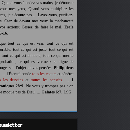
. Quand vous étendez vos mains, je détourne
vous mes yeux; Quand vous multipliez les
ères, je n'écoute pas ... Lavez-vous, purifiez-
s, Otez de devant mes yeux la méchanceté
vos actions; Cessez de faire le mal.
Ésaïe
5-16
.
 que tout ce qui est vrai, tout ce qui est
orable, tout ce qui est juste, tout ce qui est
, tout ce qui est aimable, tout ce qui mérite
pprobation, ce qui est vertueux et digne de
ange, soit l'objet de vos pensées.
Philippiens
. ... l'Éternel sonde
tous les coeurs
et pénètre
s les desseins
et
toutes les pensées
. ...
1
oniques 28:9
. Ne vous y trompez pas : on
se moque pas de Dieu. ...
Galates 6:7
. LSG
Newsletter