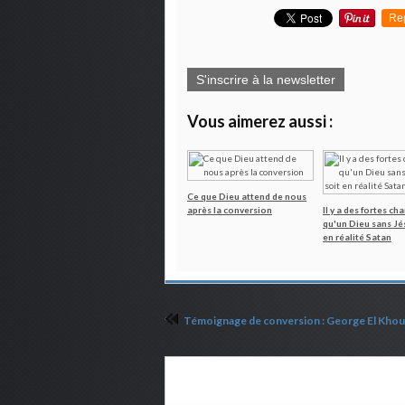
Re
S'inscrire à la newsletter
Vous aimerez aussi :
Ce que Dieu attend de nous
après la conversion
Il y a des fortes ch
qu'un Dieu sans Jés
en réalité Satan
Commenter cet article