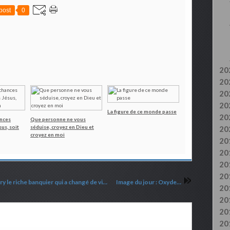
post
0
20
20
20
20
La figure de ce monde passe
20
ances
Que personne ne vous
us, soit
séduise, croyez en Dieu et
20
croyez en moi
20
20
20
20
Témoignage de conversion : George El Khoury le riche banquier qui a changé de vie après avoir survécu a un crash d'avion
Image du jour : Oxyde de graphène
20
20
20
20