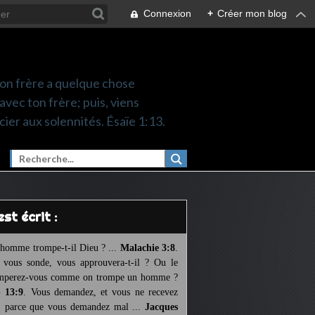
Connexion
+
Créer mon blog
 ton frère a quelque chose
 avec ton frère; puis, viens
cier aux solennités. Ésaïe 1:13.
l est écrit :
homme trompe-t-il Dieu ? ...
Malachie 3:8
.
l vous sonde, vous approuvera-t-il ? Ou le
mperez-vous comme on trompe un homme ?
 13:9
. Vous demandez, et vous ne recevez
, parce que vous demandez mal ...
Jacques