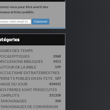
nnez-vous pour être averti des
veaux articles publiés.
Catégories
SIGNES DES TEMPS
POCALYPTIQUES
2068
DISCUSSIONS BIBLIQUES
1413
AUTOUR DE LA BIBLE
599
OCCULTISME EXTRATERRESTRES
VERSETS PUBLIES EN EN-TETE
507
IMAGE DU JOUR
424
432
NOS FRERES SONT PERSECUTES
COMPLOTS
331
338
TEMOIGNAGES
304
TEMOIGNAGES DE CONVERSION