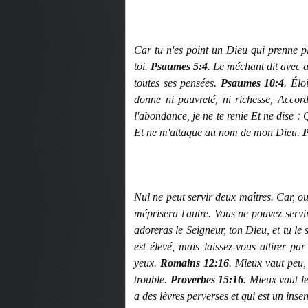
Car tu n'es point un Dieu qui prenne 
toi.
Psaumes 5:4
. Le méchant dit avec ar
toutes ses pensées.
Psaumes 10:4
. Élo
donne ni pauvreté, ni richesse, Accor
l'abondance, je ne te renie Et ne dise : 
Et ne m'attaque au nom de mon Dieu.
P
Nul ne peut servir deux maîtres. Car, ou i
méprisera l'autre. Vous ne pouvez ser
adoreras le Seigneur, ton Dieu, et tu le 
est élevé, mais laissez-vous attirer p
yeux.
Romains 12:16
. Mieux vaut peu, 
trouble.
Proverbes 15:16
. Mieux vaut l
a des lèvres perverses et qui est un insen