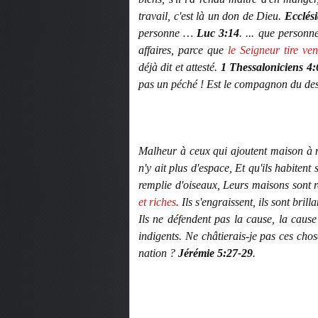
travail, c'est là un don de Dieu.
Ecclési
personne …
Luc 3:14
. ... que personn
affaires, parce que
le Seigneur tire ve
déjà dit et attesté.
1 Thessaloniciens 4:
pas un péché ! Est le compagnon du des
Malheur à ceux qui ajoutent maison à 
n'y ait plus d'espace, Et qu'ils habitent
remplie d'oiseaux, Leurs maisons sont 
et riches
. Ils s'engraissent, ils sont bri
Ils ne défendent pas la cause, la cause 
indigents. Ne châtierais-je pas ces chos
nation ?
Jérémie 5:27-29
.