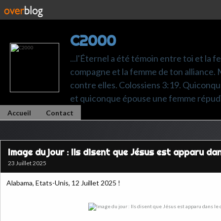
C2000
...l'Éternel a été témoin entre toi et la 
compagne et la femme de ton alliance. M
contre elles. Colossiens 3:19. Quiconq
et quiconque épouse une femme répudi
Accueil
Contact
Image du jour : Ils disent que Jésus est apparu dans
23 Juillet 2025
Alabama, Etats-Unis, 12 Juillet 2025 !