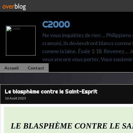
C2000
Ne vous inquiétez de rien ... Philippiens
cramoisi, ils deviendront blancs comme l
comme la laine. Ésaïe 1:18. Revenez ... Je p
veux encore vous porter, Vous soutenir 
Accueil
Contact
Le blasphème contre le Saint-Esprit
16 Août 2025
LE BLASPHÈME CONTRE LE SA