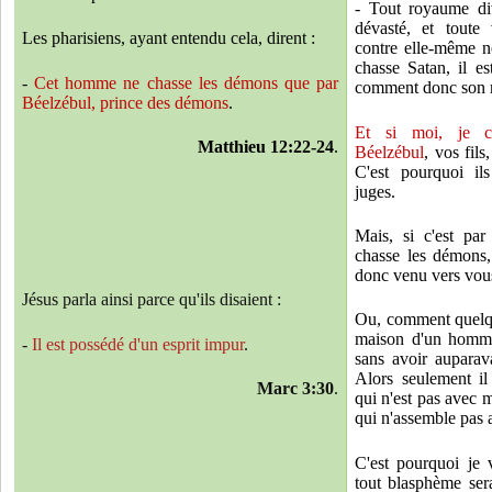
- Tout royaume di
dévasté, et toute
Les pharisiens, ayant entendu cela, dirent :
contre elle-même ne
chasse Satan, il es
-
Cet homme ne chasse les démons que par
comment donc son ro
Béelzébul, prince des démons
.
Et si moi, je c
Matthieu 12:22-24
.
Béelzébul
, vos fils
C'est pourquoi i
juges.
Mais, si c'est par
chasse les démons
donc venu vers vou
Jésus parla ainsi parce qu'ils disaient :
Ou, comment quelqu'
maison d'un homme 
-
Il est possédé d'un esprit impur
.
sans avoir auparav
Alors seulement il
Marc 3:30
.
qui n'est pas avec m
qui n'assemble pas 
C'est pourquoi je 
tout blasphème se