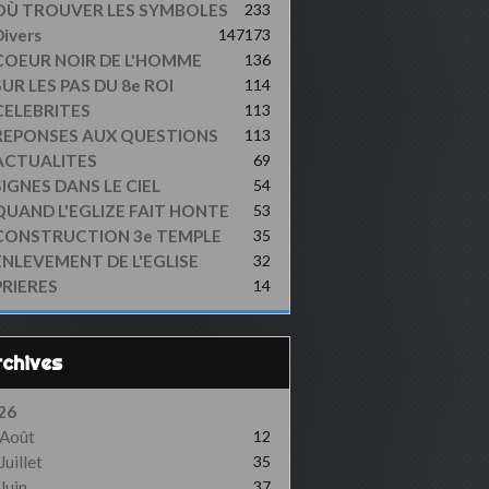
OÙ TROUVER LES SYMBOLES
233
ivers
147
173
COEUR NOIR DE L'HOMME
136
UR LES PAS DU 8e ROI
114
CELEBRITES
113
REPONSES AUX QUESTIONS
113
ACTUALITES
69
SIGNES DANS LE CIEL
54
QUAND L'EGLIZE FAIT HONTE
53
CONSTRUCTION 3e TEMPLE
35
ENLEVEMENT DE L'EGLISE
32
PRIERES
14
Archives
26
Août
12
Juillet
35
Juin
37