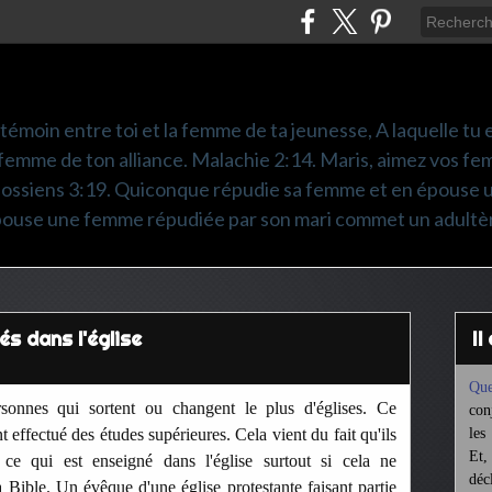
é témoin entre toi et la femme de ta jeunesse, A laquelle tu es
femme de ton alliance. Malachie 2:14. Maris, aimez vos fem
olossiens 3:19. Quiconque répudie sa femme et en épouse 
pouse une femme répudiée par son mari commet un adultè
és dans l'église
I
Que
sonnes qui sortent ou changent le plus d'églises. Ce
con
 effectué des études supérieures. Cela vient du fait qu'ils
les
Et,
 ce qui est enseigné dans l'église surtout si cela ne
déc
Bible. Un évêque d'une église protestante faisant partie