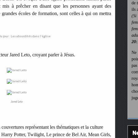
de 
 mis à prêcher en disant que les personnes ayant des
ils
 grandes écoles de formation, sont celles à qui on mettra
(Si
fem
fem
ad
20:
Ne 
teur Jared Leto, croyant parler à Jésus.
poi
pa
com
roy
hom
cho
jug
Jared Leto
couvertures représentant les thématiques et la culture
 Harry Potter, Twilight, Le prince de Bel Air, Mean Girls,