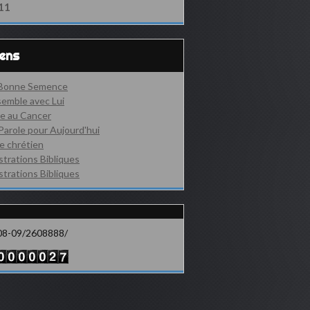
11
iens
 Bonne Semence
emble avec Lui
e au Cancer
Parole pour Aujourd'hui
e chrétien
ustrations Bibliques
ustrations Bibliques
08-09/2608888/