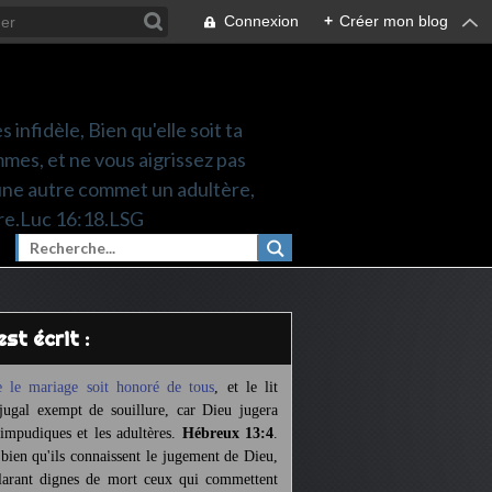
Connexion
+
Créer mon blog
 infidèle, Bien qu'elle soit ta
mes, et ne vous aigrissez pas
une autre commet un adultère,
re.Luc 16:18.LSG
l est écrit :
 le mariage soit honoré de tous
,
et le lit
jugal exempt de souillure,
car Dieu jugera
 impudiques et les adultères.
Hébreux 13:4
.
 bien qu'ils connaissent le jugement de Dieu,
larant dignes de mort ceux qui commettent