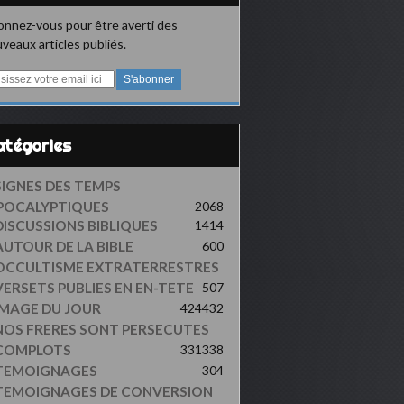
nnez-vous pour être averti des
veaux articles publiés.
Catégories
SIGNES DES TEMPS
POCALYPTIQUES
2068
DISCUSSIONS BIBLIQUES
1414
AUTOUR DE LA BIBLE
600
OCCULTISME EXTRATERRESTRES
VERSETS PUBLIES EN EN-TETE
507
IMAGE DU JOUR
424
432
NOS FRERES SONT PERSECUTES
COMPLOTS
331
338
TEMOIGNAGES
304
TEMOIGNAGES DE CONVERSION