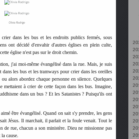
Olivia Rodrigo
 crier dans les bus et les endroits publics fermés, sous
20
iens ont décidé d'envahir d'autres églises en plein culte,
20
cette église n'est pas sur le droit chemin.
20
20
ation, j'ai moi-même évangélisé dans la rue. Mais, je suis
20
t dans les bus et les tramways pour crier dans les oreilles
20
e, ou alors abordez chaque personne en silence. Quelques
20
 se mettaient à crier de cette façon dans les bus. Imagine,
20
uddhisme dans un bus ? Et les Satanistes ? Puisqu'ils ont
20
20
aimé être évangélisé. Quand on sait s'y prendre, les gens
20
ait Jésus. Il marchait, il parlait et la foule venait. Tout le
20
20
ion de rue, chacun a son ministère.
Dieu ne missionne pas
20
 la cause.