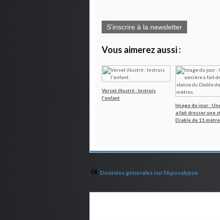
S'inscrire à la newsletter
Vous aimerez aussi :
Verset illustré : Instruis
l'enfant
Image du jour : Un
a fait dresser une 
Diable de 11 mètre
Données générales sur l'Apocalypse
Commenter cet article