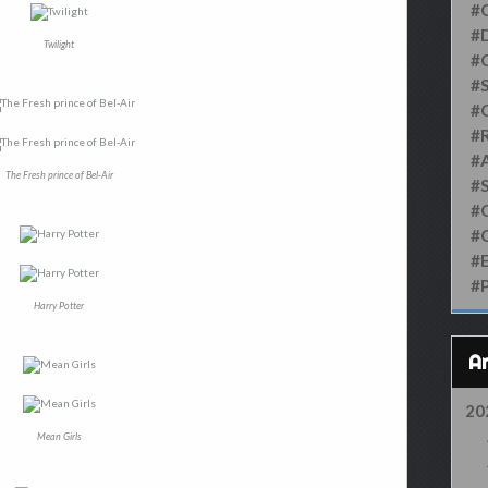
#
#D
Twilight
#
#S
#
#
#
The Fresh prince of Bel-Air
#
#
#
#
#
Harry Potter
20
Mean Girls