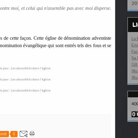
20
contre moi, et celui qui n'assemble pas avec moi disperse.
L
és de cette façon.
Cette église de dénomination adventiste
La
Ens
énomination évangélique qui sont entrés tels des fous et se
Fac
Sa 
Gît
Ill
Ill
40
post
0