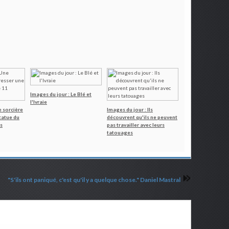
Images du jour : Le Blé et
l'Ivraie
e sorcière
Images du jour : Ils
statue du
découvrent qu'ils ne peuvent
s
pas travailler avec leurs
tatouages
"S'ils ont paniqué, c'est qu'il y a quelque chose." Daniel Mastral