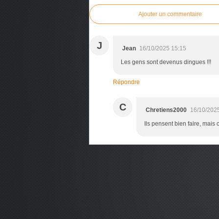
Ajouter un commentaire
J
Jean
16/10/2025 15:15
Les gens sont devenus dingues !!!
Répondre
C
Chretiens2000
16/10/202
Ils pensent bien faire, mais c