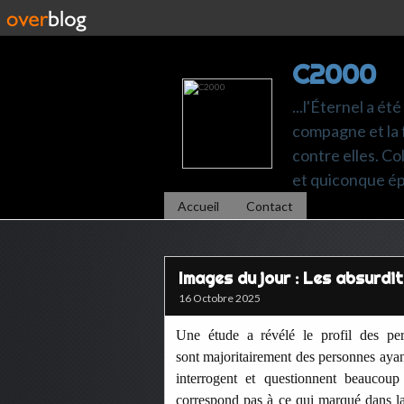
C2000
...l'Éternel a ét
compagne et la 
contre elles. C
et quiconque é
Accueil
Contact
Images du jour : Les absurdit
16 Octobre 2025
Une étude a révélé le profil des per
sont majoritairement des personnes ayant
interrogent et questionnent beaucoup
correspond pas à ce qui marqué dans la 