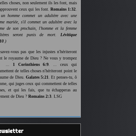
telles choses, non seulement ils les font, mais
 approuvent ceux qui les font.
Romains 1:32
.
 un homme commet un adultère avec une
me mariée, s'il commet un adultère avec la
me de son prochain, l'homme et la femme
ultères seront punis de mort.
Lévitique
10
.)
savez-vous pas que les injustes n'hériteront
nt le royaume de Dieu ? Ne vous y trompez
s ...
1 Corinthiens 6:9
. ... ceux qui
mettent de telles choses n'hériteront point le
aume de Dieu.
Galates 5:21
. Et penses-tu, ô
me, qui juges ceux qui commettent de telles
ses, et qui les fais, que tu échapperas au
ement de Dieu ?
Romains 2:3
. LSG
Newsletter