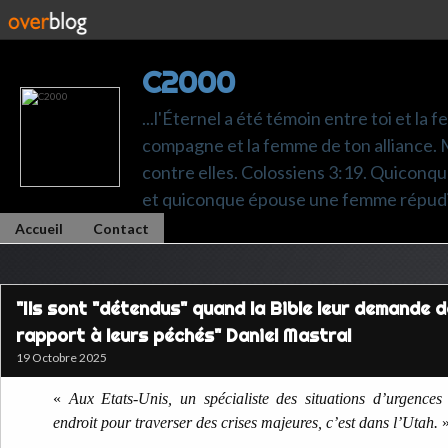
C2000
...l'Éternel a été témoin entre toi et la 
compagne et la femme de ton alliance. M
contre elles. Colossiens 3:19. Quiconq
et quiconque épouse une femme répudi
Accueil
Contact
"Ils sont "détendus" quand la Bible leur demande d
rapport à leurs péchés" Daniel Mastral
19 Octobre 2025
«
Aux Etats-Unis, un spécialiste des situations d’urgences
endroit pour traverser des crises majeures, c’est dans l’Utah.
»