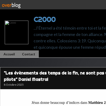
C2000
...l'Éternel a été témoin entre toi et la 
compagne et la femme de ton alliance. M
contre elles. Colossiens 3:19. Quiconq
et quiconque épouse une femme répudi
Accueil
Contact
"Les évènements des temps de la fin, ne sont pas
pilote" Daniel Mastral
8 Octobre 2025
Jésus donne beaucoup d’indices dans
Matthieu 2