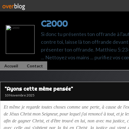
C2000
Si donc tu présentes ton offrande à l'au
contre toi, laisse là ton offrande devant 
présenter ton offrande. Matthieu 5:23-24.
... Nettoyez vos mains ... purifiez vos cœ
Accueil
Contact
"Ayons cette même pensée"
10 Novembre 2025
Et même je regarde toutes choses comme une perte, à cause de l'ex
de Jésus Christ mon Seigneur, pour lequel j'ai renoncé à tout, et je 
afin de gagner Christ, et d'être trouvé en lui, non avec ma justice, c
avec celle qui s'obtient par la foi en Christ, la justice qui vient