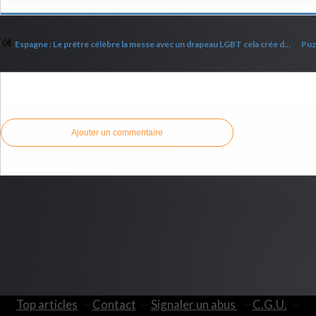
Espagne : Le prêtre célèbre la messe avec un drapeau LGBT cela crée des tentions !
Commenter cet article
Ajouter un commentaire
Top articles
Contact
Signaler un abus
C.G.U.