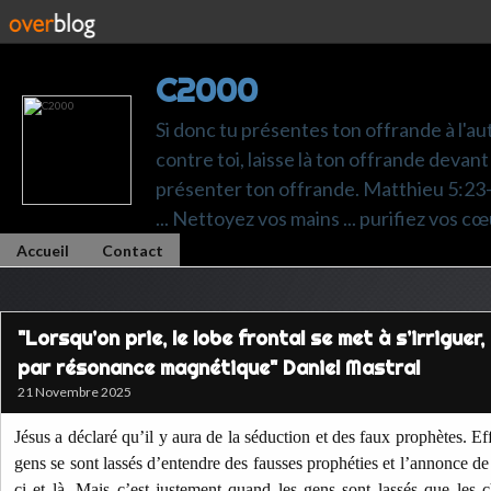
C2000
Si donc tu présentes ton offrande à l'au
contre toi, laisse là ton offrande devant 
présenter ton offrande. Matthieu 5:23-24.
... Nettoyez vos mains ... purifiez vos cœ
Accueil
Contact
"Lorsqu’on prie, le lobe frontal se met à s’irriguer
par résonance magnétique" Daniel Mastral
21 Novembre 2025
Jésus a déclaré qu’il y aura de la séduction et des faux prophètes. Ef
gens se sont lassés d’entendre des fausses prophéties et l’annonce d
ci et là. Mais c’est justement quand les gens sont lassés que les