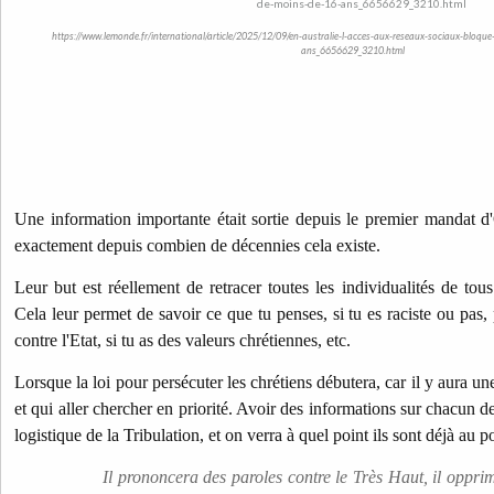
https://www.lemonde.fr/international/article/2025/12/09/en-australie-l-acces-aux-reseaux-sociaux-bloqu
ans_6656629_3210.html
Une information importante était sortie depuis le premier mandat 
exactement depuis combien de décennies cela existe.
Leur but est réellement de retracer toutes les individualités de tous
Cela leur permet de savoir ce que tu penses, si tu es raciste ou pas,
contre l'Etat, si tu as des valeurs chrétiennes, etc.
Lorsque la loi pour persécuter les chrétiens débutera, car il y aura un
et qui aller chercher en priorité. Avoir des informations sur chacun d
logistique de la Tribulation, et on verra à quel point ils sont déjà au po
Il prononcera des paroles contre le Très Haut, il oppri