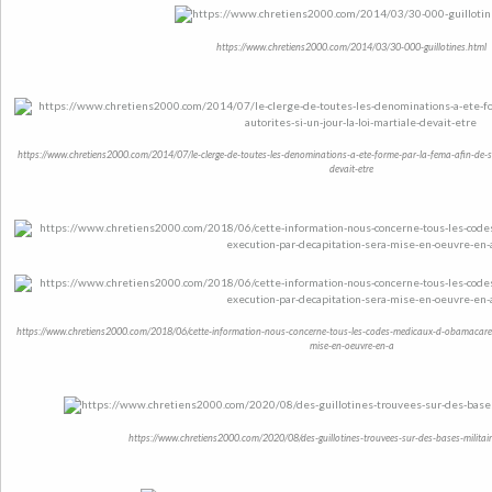
https://www.chretiens2000.com/2014/03/30-000-guillotines.html
https://www.chretiens2000.com/2014/07/le-clerge-de-toutes-les-denominations-a-ete-forme-par-la-fema-afin-de-sout
devait-etre
https://www.chretiens2000.com/2018/06/cette-information-nous-concerne-tous-les-codes-medicaux-d-obamacare-c
mise-en-oeuvre-en-a
https://www.chretiens2000.com/2020/08/des-guillotines-trouvees-sur-des-bases-militai