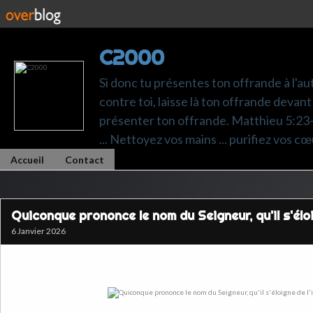
C2000
Si donc tu présentes ton offrande à l'au
contre toi, laisse là ton offrande devant 
présenter ton offrande. Matthieu 5:23-24.
... Nettoyez vos mains ... purifiez vos cœ
Accueil
Contact
Quiconque prononce le nom du Seigneur, qu'il s'éloig
6 Janvier 2026