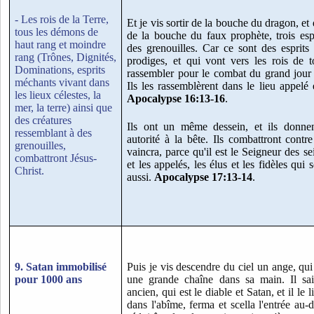
- Les rois de la Terre,
Et je vis sortir de la bouche du dragon, et 
tous les démons de
de la bouche du faux prophète, trois esp
haut rang et moindre
des grenouilles. Car ce sont des esprit
rang (Trônes, Dignités,
prodiges, et qui vont vers les rois de to
Dominations, esprits
rassembler pour le combat du grand jour d
méchants vivant dans
Ils les rassemblèrent dans le lieu appe
les lieux célestes, la
Apocalypse 16:13-16
.
mer, la terre) ainsi que
des créatures
Ils ont un même dessein, et ils donnen
ressemblant à des
autorité à la bête. Ils combattront contre
grenouilles,
vaincra, parce qu'il est le Seigneur des se
combattront Jésus-
et les appelés, les élus et les fidèles qui 
Christ.
aussi.
Apocalypse 17:13-14
.
9. Satan immobilisé
Puis je vis descendre du ciel un ange, qui 
pour 1000 ans
une grande chaîne dans sa main. Il sais
ancien, qui est le diable et Satan, et il le l
dans l'abîme, ferma et scella l'entrée au-d