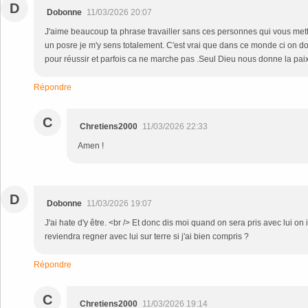
D
Dobonne
11/03/2026 20:07
J'aime beaucoup ta phrase travailler sans ces personnes qui vous mett
un posre je m'y sens totalement. C'est vrai que dans ce monde ci on doi
pour réussir et parfois ca ne marche pas .Seul Dieu nous donne la paix
Répondre
C
Chretiens2000
11/03/2026 22:33
Amen !
D
Dobonne
11/03/2026 19:07
J'ai hate d'y être. <br /> Et donc dis moi quand on sera pris avec lui on
reviendra regner avec lui sur terre si j'ai bien compris ?
Répondre
C
Chretiens2000
11/03/2026 19:14