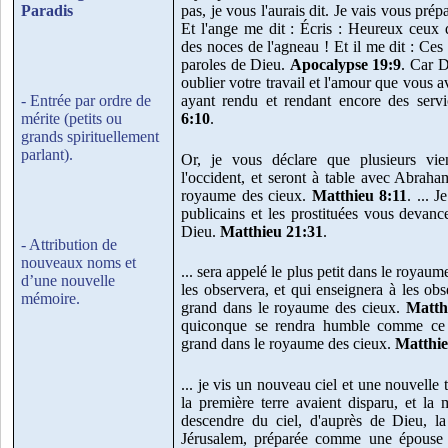
Paradis
pas, je vous l'aurais dit. Je vais vous pré
Et l'ange me dit : Écris : Heureux ceux q
des noces de l'agneau ! Et il me dit : Ces 
paroles de Dieu.
Apocalypse 19:9
. Car D
oublier votre travail et l'amour que vous
- Entrée par ordre de
ayant rendu et rendant encore des serv
mérite (petits ou
6:10
.
grands spirituellement
parlant).
Or, je vous déclare que plusieurs vie
l'occident, et seront à table avec Abraha
royaume des cieux.
Matthieu 8:11
. ... J
publicains et les prostituées vous devan
Dieu.
Matthieu 21:31
.
- Attribution de
nouveaux noms et
... sera appelé le plus petit dans le royaum
d’une nouvelle
les observera, et qui enseignera à les obs
mémoire.
grand dans le royaume des cieux.
Matth
quiconque se rendra humble comme ce p
grand dans le royaume des cieux.
Matthie
... je vis un nouveau ciel et une nouvelle t
la première terre avaient disparu, et la m
descendre du ciel, d'auprès de Dieu, la 
Jérusalem, préparée comme une épouse 