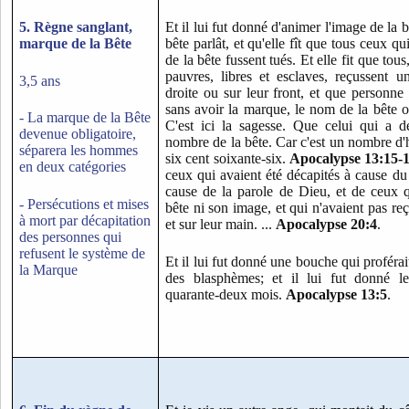
5. Règne sanglant,
Et il lui fut donné d'animer l'image de la b
marque de la Bête
bête parlât, et qu'elle fît que tous ceux qu
de la bête fussent tués. Et elle fit que tous,
pauvres, libres et esclaves, reçussent 
3,5 ans
droite ou sur leur front, et que personne
sans avoir la marque, le nom de la bête
- La marque de la Bête
C'est ici la sagesse. Que celui qui a de 
devenue obligatoire,
nombre de la bête. Car c'est un nombre d
séparera les hommes
six cent soixante-six.
Apocalypse 13:15-
en deux catégories
ceux qui avaient été décapités à cause du
cause de la parole de Dieu, et de ceux q
- Persécutions et mises
bête ni son image, et qui n'avaient pas re
à mort par décapitation
et sur leur main. ...
Apocalypse 20:4
.
des personnes qui
refusent le système de
Et il lui fut donné une bouche qui proférai
la Marque
des blasphèmes; et il lui fut donné l
quarante-deux mois.
Apocalypse 13:5
.