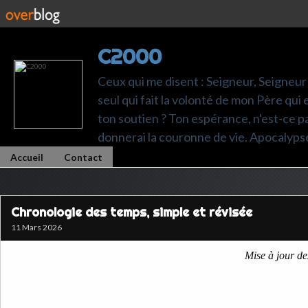
C2000
Ceux qui me disent : Seigneur, Seigneur 
seul qui fait la volonté de mon Père qui 
ton soutien ? Ton espérance, n'est-ce pas t
donnerai la couronne de vie. Apocalyps
Accueil
Contact
Chronologie des temps, simple et révisée
11 Mars 2026
Mise à jour de