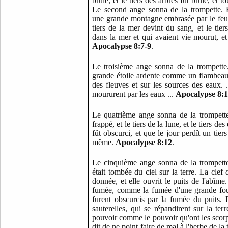
brûlé, et le tiers des arbres fut brûlé, et t
Le second ange sonna de la trompette.
une grande montagne embrasée par le feu f
tiers de la mer devint du sang, et le tier
dans la mer et qui avaient vie mourut, et 
Apocalypse 8:7-9
.
Le troisième ange sonna de la trompette
grande étoile ardente comme un flambeau; 
des fleuves et sur les sources des eaux.
moururent par les eaux ...
Apocalypse 8:1
Le quatrième ange sonna de la trompette. 
frappé, et le tiers de la lune, et le tiers des
fût obscurci, et que le jour perdît un tiers
même.
Apocalypse 8:12
.
Le cinquième ange sonna de la trompette.
était tombée du ciel sur la terre. La clef 
donnée, et elle ouvrit le puits de l'abîme
fumée, comme la fumée d'une grande fourna
furent obscurcis par la fumée du puits. 
sauterelles, qui se répandirent sur la ter
pouvoir comme le pouvoir qu'ont les scorpio
dit de ne point faire de mal à l'herbe de la