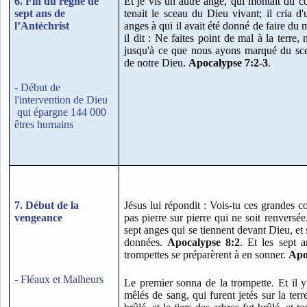
6. Fin du règne de
Et je vis un autre ange, qui montait du cô
sept ans de
tenait le sceau du Dieu vivant; il cria d
l’Antéchrist
anges à qui il avait été donné de faire du ma
il dit : Ne faites point de mal à la terre, 
jusqu'à ce que nous ayons marqué du scea
de notre Dieu.
Apocalypse 7:2-3
.
- Début de
l'intervention de Dieu
qui épargne 144 000
êtres humains
7. Début de la
Jésus lui répondit : Vois-tu ces grandes co
vengeance
pas pierre sur pierre qui ne soit renversé
sept anges qui se tiennent devant Dieu, et 
données.
Apocalypse 8:2
. Et les sept a
trompettes se préparèrent à en sonner.
Apo
- Fléaux et Malheurs
Le premier sonna de la trompette. Et il y
mêlés de sang, qui furent jetés sur la terre;