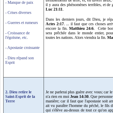
tremblements de terre, et, en divers lieux,
- Manque de paix
il y aura des phénomènes terribles, et de 
Luc 21:11
.
- Crises diverses
Dans les derniers jours, dit Dieu, je ré
- Guerres et rumeurs
Actes 2:17
. ... il faut que ces choses ar
encore la fin.
Matthieu 24:6
. Cette bo
- Croissance de
sera prêchée dans le monde entier, pou
l'égoïsme, etc.
toutes les nations. Alors viendra la fin.
Mat
- Apostasie croissante
- Dieu répand son
Esprit
2. Dieu retire le
Je ne parlerai plus guère avec vous; car l
Saint-Esprit de la
n'a rien en moi
Jean 14:30
. Que personne
Terre
manière; car il faut que l'apostasie soit a
ait vu paraître l'homme du péché, le fils de
qui s'élève au-dessus de tout ce qu'on ap