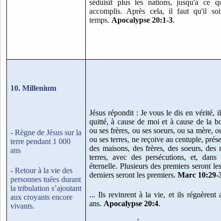
séduisît plus les nations, jusqu'à ce q
accomplis. Après cela, il faut qu'il s
temps.
Apocalypse 20:1-3
.
10. Millenium
Jésus répondit : Je vous le dis en vérité, i
quitté, à cause de moi et à cause de la b
ou ses frères, ou ses soeurs, ou sa mère, o
- Règne de Jésus sur la
ou ses terres, ne reçoive au centuple, prés
terre pendant 1 000
des maisons, des frères, des soeurs, des 
ans
terres, avec des persécutions, et, dans 
éternelle. Plusieurs des premiers seront les
- Retour à la vie des
derniers seront les premiers.
Marc 10:29-
personnes tuées durant
la tribulation s’ajoutant
... Ils revinrent à la vie, et ils régnèren
aux croyants encore
ans.
Apocalypse 20:4
.
vivants.