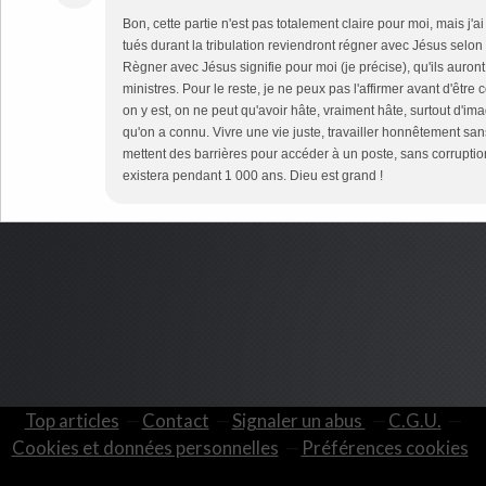
Bon, cette partie n'est pas totalement claire pour moi, mais j'a
tués durant la tribulation reviendront régner avec Jésus selo
Règner avec Jésus signifie pour moi (je précise), qu'ils aur
ministres. Pour le reste, je ne peux pas l'affirmer avant d'être
on y est, on ne peut qu'avoir hâte, vraiment hâte, surtout d'i
qu'on a connu. Vivre une vie juste, travailler honnêtement sa
mettent des barrières pour accéder à un poste, sans corruptio
existera pendant 1 000 ans. Dieu est grand !
Top articles
Contact
Signaler un abus
C.G.U.
Cookies et données personnelles
Préférences cookies