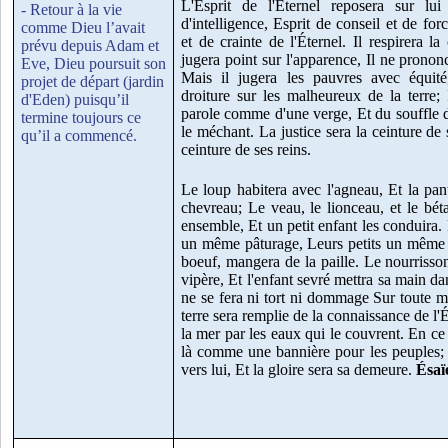
L'Esprit de l'Éternel reposera sur lu
- Retour à la vie
d'intelligence, Esprit de conseil et de fo
comme Dieu l’avait
et de crainte de l'Éternel. Il respirera la 
prévu depuis Adam et
jugera point sur l'apparence, Il ne pronon
Eve, Dieu poursuit son
Mais il jugera les pauvres avec équit
projet de départ (jardin
droiture sur les malheureux de la terre; 
d'Eden) puisqu’il
parole comme d'une verge, Et du souffle de
termine toujours ce
le méchant. La justice sera la ceinture de s
qu’il a commencé.
ceinture de ses reins.
Le loup habitera avec l'agneau, Et la pan
chevreau; Le veau, le lionceau, et le béta
ensemble, Et un petit enfant les conduira.
un même pâturage, Leurs petits un même g
boeuf, mangera de la paille. Le nourrisson 
vipère, Et l'enfant sevré mettra sa main dan
ne se fera ni tort ni dommage Sur toute m
terre sera remplie de la connaissance de l
la mer par les eaux qui le couvrent. En ce j
là comme une bannière pour les peuples; 
vers lui, Et la gloire sera sa demeure.
Ésaï