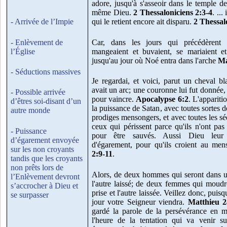
adore, jusqu'à s'asseoir dans le temple d
même Dieu.
2 Thessaloniciens 2:3-4
. ...
- Arrivée de l’Impie
qui le retient encore ait disparu.
2 Thessal
- Enlèvement de
Car, dans les jours qui précédèrent
l’Église
mangeaient et buvaient, se mariaient et
jusqu'au jour où Noé entra dans l'arche
Ma
- Séductions massives
Je regardai, et voici, parut un cheval bl
avait un arc; une couronne lui fut donnée, e
- Possible arrivée
pour vaincre.
Apocalypse 6:2
. L'appariti
d’êtres soi-disant d’un
la puissance de Satan, avec toutes sortes d
autre monde
prodiges mensongers, et avec toutes les sé
ceux qui périssent parce qu'ils n'ont pas
- Puissance
pour être sauvés. Aussi Dieu leur
d’égarement envoyée
d'égarement, pour qu'ils croient au me
sur les non croyants
2:9-11
.
tandis que les croyants
non prêts lors de
Alors, de deux hommes qui seront dans un
l’Enlèvement devront
l'autre laissé; de deux femmes qui moudro
s’accrocher à Dieu et
prise et l'autre laissée. Veillez donc, pui
se surpasser
jour votre Seigneur viendra.
Matthieu
2
gardé la parole de la persévérance en mo
l'heure de la tentation qui va venir s