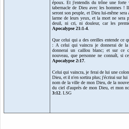
époux. Et j'entendis du trône une forte v
tabernacle de Dieu avec les hommes ! Il 
seront son peuple, et Dieu lui-même sera a
larme de leurs yeux, et la mort ne sera pl
deuil, ni cri, ni douleur, car les prem
Apocalypse 21:1-4
.
Que celui qui a des oreilles entende ce qu
: A celui qui vaincra je donnerai de la
donnerai un caillou blanc; et sur ce 
nouveau, que personne ne connaît, si ce n
Apocalypse 2:17
.
Celui qui vaincra, je ferai de lui une col
Dieu, et il n'en sortira plus; j'écrirai sur l
nom de la ville de mon Dieu, de la nouve
du ciel d'auprès de mon Dieu, et mon 
3:12
. LSG