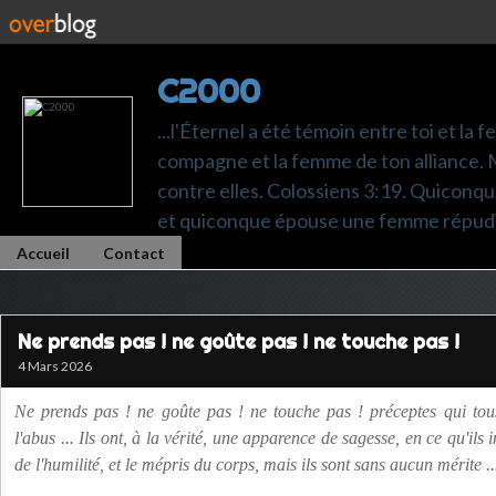
C2000
...l'Éternel a été témoin entre toi et la 
compagne et la femme de ton alliance. M
contre elles. Colossiens 3:19. Quiconq
et quiconque épouse une femme répudi
Accueil
Contact
Ne prends pas ! ne goûte pas ! ne touche pas !
4 Mars 2026
Ne prends pas ! ne goûte pas ! ne touche pas ! préceptes qui tou
l'abus ... Ils ont, à la vérité, une apparence de sagesse, en ce qu'ils 
de l'humilité, et le mépris du corps, mais ils sont sans aucun mérite .