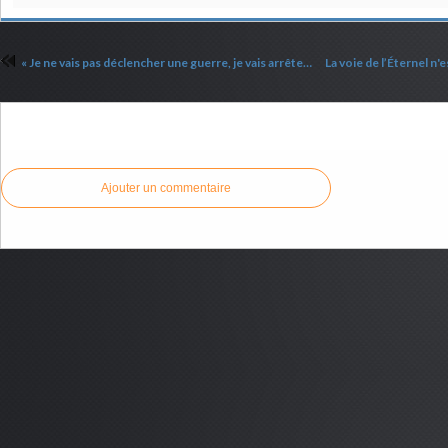
« Je ne vais pas déclencher une guerre, je vais arrêter les guerres. »
Commenter cet article
Ajouter un commentaire