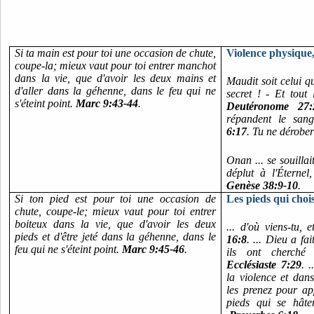
Si ta main est pour toi une occasion de chute,
Violence physique, 
coupe-la; mieux vaut pour toi entrer manchot
dans la vie, que d'avoir les deux mains et
Maudit soit celui q
d'aller dans la géhenne, dans le feu qui ne
secret ! - Et tout
s'éteint point.
Marc 9:43-44
.
Deutéronome 27:
répandent le san
6:17
. Tu ne dérobe
Onan ... se souillait
déplut à l'Éternel,
Genèse 38:9-10
.
Si ton pied est pour toi une occasion de
Les pieds qui choi
chute, coupe-le; mieux vaut pour toi entrer
boiteux dans la vie, que d'avoir les deux
... d'où viens-tu, 
pieds et d'être jeté dans la géhenne, dans le
16:8
. ... Dieu a fa
feu qui ne s'éteint point.
Marc 9:45-46
.
ils ont cherché
Ecclésiaste 7:29
. 
la violence et dan
les prenez pour a
pieds qui se hâte