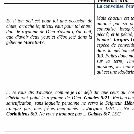
Proverbes 6:18
.
La convoitise, l’en
Mais chacun est ten
Et si ton oeil est pour toi une occasion de
amorcé par sa pro
chute, arrache-le; mieux vaut pour toi entrer
convoitise, lorsqu
dans le royaume de Dieu n'ayant qu'un oeil,
péché; et le péché
que d'avoir deux yeux et d'être jeté dans la
la mort.
Jacques 1
géhenne
Marc 9:47
.
espèce de convoitis
dans la méchanceté
3:3
. Faites donc mo
sur la terre, l'im
passions, les mauva
qui est une idolâtri
... Je vous dis d'avance, comme je l'ai déjà dit, que ceux qui co
n'hériteront point le royaume de Dieu.
Galates 5:21
. Recherchez
sanctification, sans laquelle personne ne verra le Seigneur.
Hébr
trompez pas, mes frères bien-aimés ...
Jacques 1:16
. ... Ne 
Corinthiens 6:9
. Ne vous y trompez pas ...
Galates 6:7
. LSG