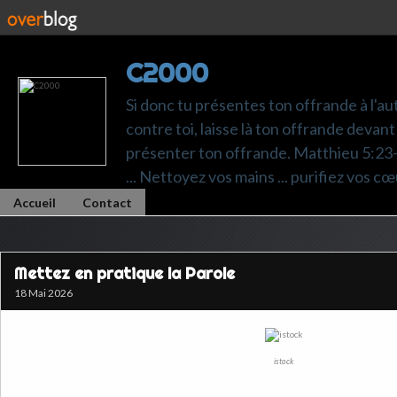
C2000
Si donc tu présentes ton offrande à l'au
contre toi, laisse là ton offrande devant 
présenter ton offrande. Matthieu 5:23-24.
... Nettoyez vos mains ... purifiez vos cœ
Accueil
Contact
Mettez en pratique la Parole
18 Mai 2026
istock