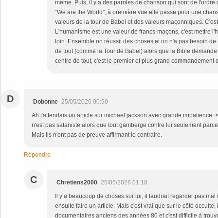
même. Puis, il y a des paroles de chanson qui sont de l'ord
"We are the World", à première vue elle passe pour une chans
valeurs de la tour de Babel et des valeurs maçonniques. C'est
L'humanisme est une valeur de francs-maçons, c'est mettre l'
loin. Ensemble on réussit des choses et on n'a pas besoin d
de tout (comme la Tour de Babel) alors que la Bible demande 
centre de tout, c'est le premier et plus grand commandement d
D
Dobonne
25/05/2026 00:50
Ah j'attendais un article sur michael jackson avec grande impatience. <
n'est pas sataniste alors que tout gamberge contre lui seulement parce q
Mais ils n'ont pas de preuve affirmant le contraire.
Répondre
C
Chretiens2000
25/05/2026 01:18
Il y a beaucoup de choses sur lui, il faudrait regarder pas mal
ensuite faire un article. Mais c'est vrai que sur le côté occulte, 
documentaires anciens des années 80 et c'est difficile à trouv