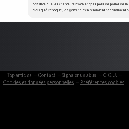
constate que les chanteurs n'avaient pas peur de parler de leur
crois qu'à l'époque, les gens ne s'en rendaient pas vraiment 
Top articles
Contact
Signaler un abus
C.G.U.
Cookies et données personnelles
Préférences cookies