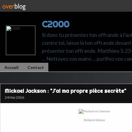
C2000
Si donc tu présentes ton offrande à l'au
contre toi, laisse là ton offrande devant 
présenter ton offrande. Matthieu 5:23-24.
... Nettoyez vos mains ... purifiez vos cœ
Accueil
Contact
Mickael Jackson : "J'ai ma propre pièce secrète"
24 Mai 2026
Michael et Liberace