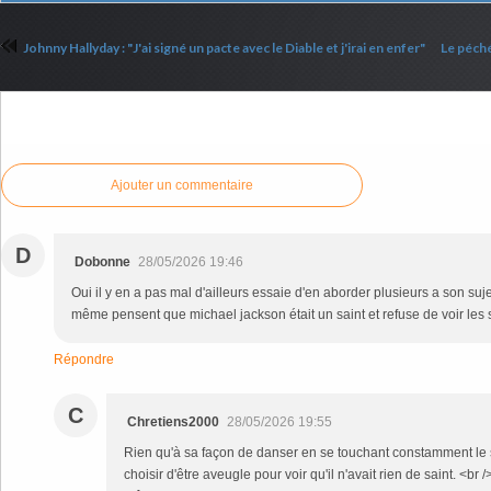
Johnny Hallyday : "J'ai signé un pacte avec le Diable et j'irai en enfer"
Le péch
Commenter cet article
Ajouter un commentaire
D
Dobonne
28/05/2026 19:46
Oui il y en a pas mal d'ailleurs essaie d'en aborder plusieurs a son su
même pensent que michael jackson était un saint et refuse de voir les s
Répondre
C
Chretiens2000
28/05/2026 19:55
Rien qu'à sa façon de danser en se touchant constamment le s
choisir d'être aveugle pour voir qu'il n'avait rien de saint. <b