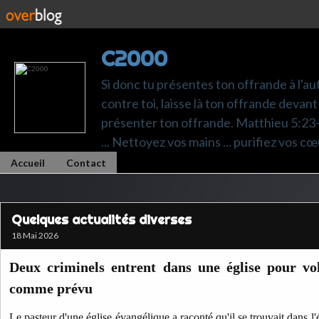
C2000
Si donc tu présentes ton offrande à l'au
contre toi, laisse là ton offrande devant 
présenter ton offrande. Matthieu 5:23-24.
... Nettoyez vos mains ... purifiez vos cœ
Accueil
Contact
Quelques actualités diverses
18 Mai 2026
Deux criminels entrent dans une église pour vol
comme prévu
Le pasteur d'une église évangélique a raconté qu'il se trouvait dans l