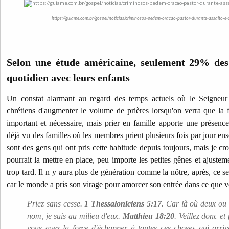
https://guiame.com.br/gospel/noticias/criminosos-pedem-oracao-pastor-durante-assalto-e-
Selon une étude américaine, seulement 29% des 
quotidien avec leurs enfants
Un constat alarmant au regard des temps actuels où le Seigneu
chrétiens d'augmenter le volume de prières lorsqu'on verra que la fi
important et nécessaire, mais prier en famille apporte une présence 
déjà vu des familles où les membres prient plusieurs fois par jour en
sont des gens qui ont pris cette habitude depuis toujours, mais je cro
pourrait la mettre en place, peu importe les petites gênes et ajusteme
trop tard. Il n y aura plus de génération comme la nôtre, après, ce se
car le monde a pris son virage pour amorcer son entrée dans ce que 
Priez sans cesse.
1 Thessaloniciens 5:17
. Car là où deux ou
nom, je suis au milieu d'eux.
Matthieu 18:20
. Veillez donc et
vous ayez la force d'échapper à toutes ces choses qui arriv