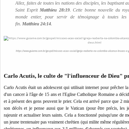
Allez, faites de toutes les nations des disciples, les baptisant
Saint Esprit
Matthieu 28:19
. Cette bonne nouvelle du ro
monde entier, pour servir de témoignage à toutes les 
fin.
Matthieu 24:14
.
https://www.guiame.com.br/gospel/missoes-acao-social/igreja-reaberta-na-colombia-alcanca-bruxos-e-g
Carlo Acutis, le culte de "l'influenceur de Dieu" 
Carlo Acutis était un adolescent qui utilisait internet pour prêcher la
d'un cancer à l'âge de 15 ans et l'Eglise Catholique Romaine a décid
et à présent des gens peuvent le prier. Cela est arrivé parce que 2 mir
son décès et je pense aussi que le Vatican (pour être précis, les jé
rajeunir et actualiser leurs saints. Cela a fonctionné puisqu'une de 
un jeune trentenaire pas vraiment chrétien (qui milite même régulière
chrétiennes, un influenceur aux 3,5 millions d'abonnés sur youtube), 