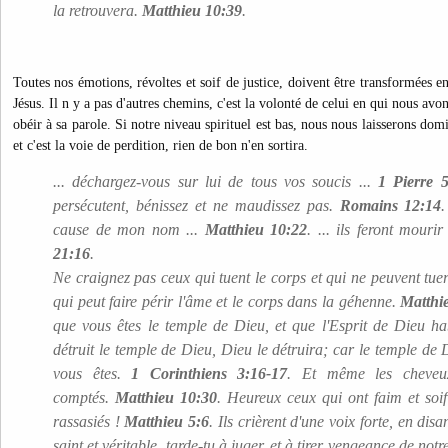
la retrouvera.
Matthieu 10:39
.
Toutes nos émotions, révoltes et soif de justice, doivent être transformées en
Jésus. Il n y a pas d'autres chemins, c'est la volonté de celui en qui nous av
obéir à sa parole. Si notre niveau spirituel est bas, nous nous laisserons dom
et c'est la voie de perdition, rien de bon n'en sortira.
... déchargez-vous sur lui de tous vos soucis ...
1 Pierre 5
persécutent, bénissez et ne maudissez pas.
Romains 12:14
cause de mon nom ...
Matthieu 10:22
. ... ils feront mouri
21:16
.
Ne craignez pas ceux qui tuent le corps et qui ne peuvent tuer
qui peut faire périr l'âme et le corps dans la géhenne.
Matthi
que vous êtes le temple de Dieu, et que l'Esprit de Dieu ha
détruit le temple de Dieu, Dieu le détruira; car le temple de D
vous êtes.
1 Corinthiens 3:16-17
. Et même les cheveux
comptés.
Matthieu 10:30
. Heureux ceux qui ont faim et soif 
rassasiés !
Matthieu 5:6
. Ils crièrent d'une voix forte, en di
saint et véritable, tarde-tu à juger, et à tirer vengeance de notr