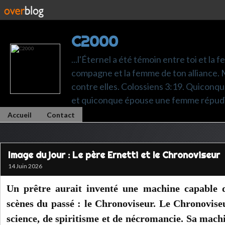
C2000
...l'Éternel a été témoin entre toi et la 
compagne et la femme de ton alliance. M
contre elles. Colossiens 3:19. Quiconq
et quiconque épouse une femme répudi
Accueil
Contact
Image du jour : Le père Ernetti et le Chronoviseur
14 Juin 2026
Un prêtre aurait inventé une machine capable d
scènes du passé : le Chronoviseur. Le Chronovise
science, de spiritisme et de nécromancie. Sa mach