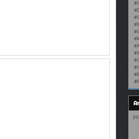
#
#D
#
#S
#
#
#
#
#
#
#
#
20