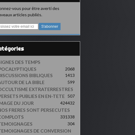
nnez-vous pour être averti des
veaux articles publiés.
Catégories
SIGNES DES TEMPS
POCALYPTIQUES
2068
DISCUSSIONS BIBLIQUES
1413
AUTOUR DE LA BIBLE
599
OCCULTISME EXTRATERRESTRES
VERSETS PUBLIES EN EN-TETE
507
IMAGE DU JOUR
424
432
NOS FRERES SONT PERSECUTES
COMPLOTS
331
338
TEMOIGNAGES
304
TEMOIGNAGES DE CONVERSION