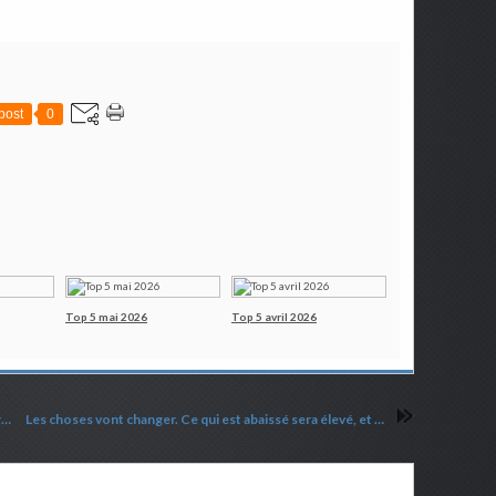
post
0
Top 5 mai 2026
Top 5 avril 2026
La maire adjointe a détourné de l'argent pour envoûter son amant !
Les choses vont changer. Ce qui est abaissé sera élevé, et ce qui est élevé sera abaissé