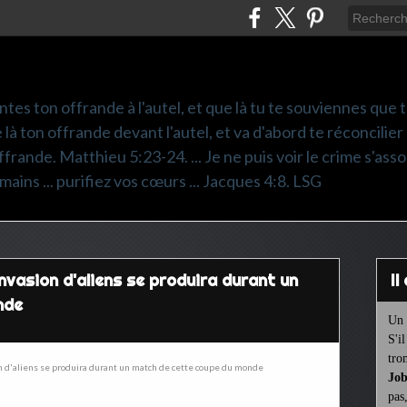
ntes ton offrande à l'autel, et que là tu te souviennes que
e là ton offrande devant l'autel, et va d'abord te réconcilier
frande. Matthieu 5:23-24. ... Je ne puis voir le crime s'asso
mains ... purifiez vos cœurs ... Jacques 4:8. LSG
nvasion d'aliens se produira durant un
I
nde
Un 
S'i
tro
Job
pas