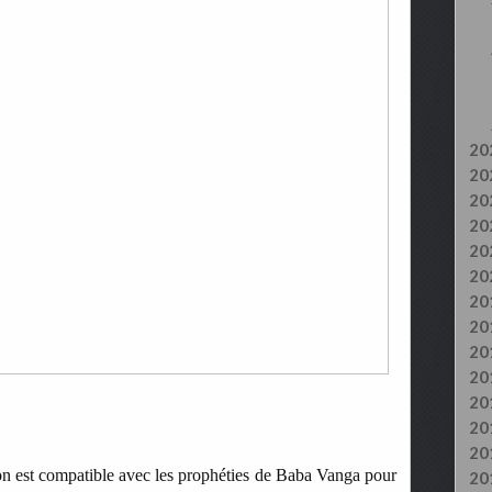
20
20
20
20
20
20
20
20
20
20
20
20
20
ion est compatible avec les prophéties de Baba Vanga pour
20