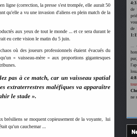
4:3
 ligne (correction, la presse s'est trompée, elle aurait 50
de 
nt qu'elle a vu une invasion d'aliens en plein match de la
pri
vou
de 
abductés aux yeux de tout le monde ... et ce sera durant le
1:1
rait eu cette vision le matin du 5 juin.
...
e chaos où des joueurs professionnels étaient évacués du
hon
is qu'un « vaisseau-mère » aux proportions gigantesques
pur
tribunes.
l'a
lou
lez pas à ce match, car un vaisseau spatial
4:8
tou
es extraterrestres maléfiques va apparaître
Chr
ahir le stade ».
ne 
ux brésiliens se moquent copieusement de la voyante, lui
était qu'un cauchemar ...