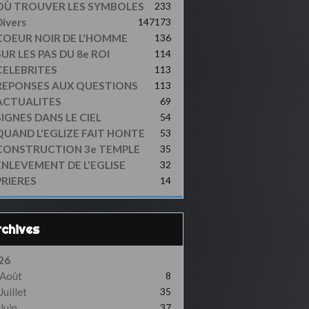
OÙ TROUVER LES SYMBOLES
233
ivers
147
173
COEUR NOIR DE L'HOMME
136
UR LES PAS DU 8e ROI
114
CELEBRITES
113
REPONSES AUX QUESTIONS
113
ACTUALITES
69
SIGNES DANS LE CIEL
54
QUAND L'EGLIZE FAIT HONTE
53
CONSTRUCTION 3e TEMPLE
35
ENLEVEMENT DE L'EGLISE
32
PRIERES
14
Archives
26
Août
8
Juillet
35
Juin
37