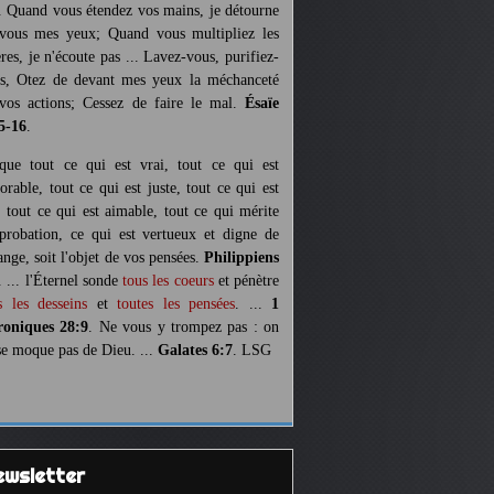
. Quand vous étendez vos mains, je détourne
vous mes yeux; Quand vous multipliez les
ères, je n'écoute pas ... Lavez-vous, purifiez-
s, Otez de devant mes yeux la méchanceté
vos actions; Cessez de faire le mal.
Ésaïe
5-16
.
 que tout ce qui est vrai, tout ce qui est
orable, tout ce qui est juste, tout ce qui est
, tout ce qui est aimable, tout ce qui mérite
pprobation, ce qui est vertueux et digne de
ange, soit l'objet de vos pensées.
Philippiens
. ... l'Éternel sonde
tous les coeurs
et pénètre
s les desseins
et
toutes les pensées
. ...
1
oniques 28:9
. Ne vous y trompez pas : on
se moque pas de Dieu. ...
Galates 6:7
. LSG
Newsletter