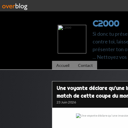
C2000
Si donc tu prése
contre toi, laiss
présenter ton of
... Nettoyez vos 
Accueil
Contact
Une voyante déclare qu'une i
match de cette coupe du mo
23 Juin 2026