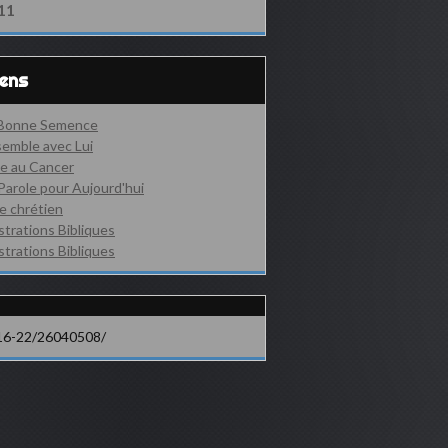
11
iens
 Bonne Semence
emble avec Lui
e au Cancer
Parole pour Aujourd'hui
e chrétien
ustrations Bibliques
ustrations Bibliques
16-22/26040508/