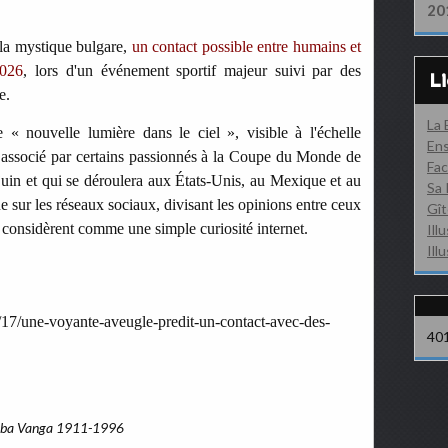
20
 la mystique bulgare,
un contact possible entre humains et
2026
, lors d'un événement sportif majeur suivi par des
L
e.
La
 « nouvelle lumière dans le ciel », visible à l'échelle
Ens
é associé par certains passionnés à la Coupe du Monde de
Fac
 juin et qui se déroulera aux États-Unis, au Mexique et au
Sa 
 sur les réseaux sociaux, divisant les opinions entre ceux
Gît
a considèrent comme une simple curiosité internet.
Ill
Ill
/17/une-voyante-aveugle-predit-un-contact-avec-des-
40
ba Vanga 1911-1996