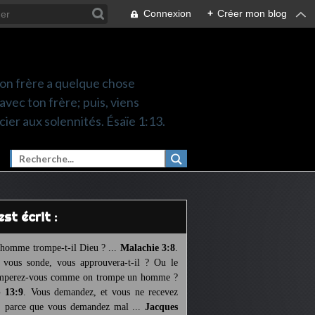
Connexion
+
Créer mon blog
 ton frère a quelque chose
 avec ton frère; puis, viens
cier aux solennités. Ésaïe 1:13.
l est écrit :
homme trompe-t-il Dieu ? ...
Malachie 3:8
.
l vous sonde, vous approuvera-t-il ? Ou le
mperez-vous comme on trompe un homme ?
 13:9
. Vous demandez, et vous ne recevez
, parce que vous demandez mal ...
Jacques