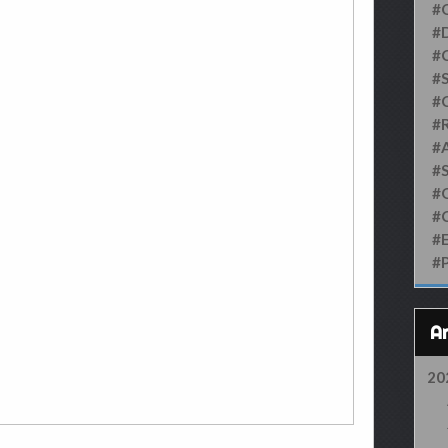
#
#D
#
#S
#
#
#
#
#
#
#
#
20