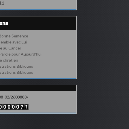
11
iens
 Bonne Semence
emble avec Lui
e au Cancer
Parole pour Aujourd'hui
e chrétien
ustrations Bibliques
ustrations Bibliques
08-02/2608888/