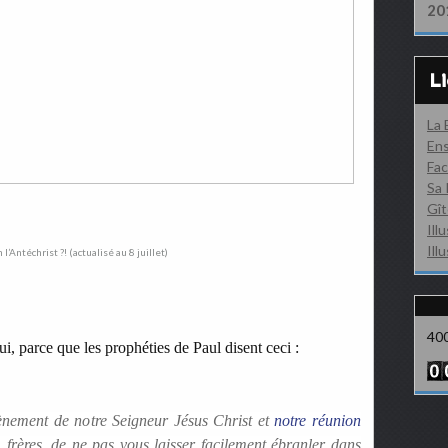
20
L
La
Ens
Fac
Sa 
Gît
Ill
Ill
40
ui, parce que les prophéties de Paul disent ceci :
ènement de notre Seigneur Jésus Christ et
notre réunion
 frères,
de ne pas vous laisser facilement ébranler dans