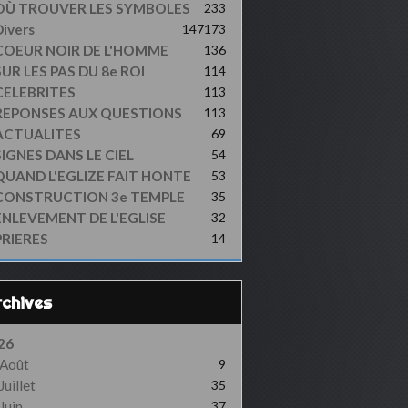
OÙ TROUVER LES SYMBOLES
233
ivers
147
173
COEUR NOIR DE L'HOMME
136
UR LES PAS DU 8e ROI
114
CELEBRITES
113
REPONSES AUX QUESTIONS
113
ACTUALITES
69
SIGNES DANS LE CIEL
54
QUAND L'EGLIZE FAIT HONTE
53
CONSTRUCTION 3e TEMPLE
35
ENLEVEMENT DE L'EGLISE
32
PRIERES
14
Archives
26
Août
9
Juillet
35
Juin
37