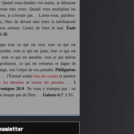
. Quand vous étendez vos mains, je détourne
vous mes yeux; Quand vous multipliez les
ères, je n'écoute pas ... Lavez-vous, purifiez-
s, Otez de devant mes yeux la méchanceté
vos actions; Cessez de faire le mal.
Ésaïe
5-16
.
 que tout ce qui est vrai, tout ce qui est
orable, tout ce qui est juste, tout ce qui est
, tout ce qui est aimable, tout ce qui mérite
pprobation, ce qui est vertueux et digne de
ange, soit l'objet de vos pensées.
Philippiens
. ... l'Éternel sonde
tous les coeurs
et pénètre
s les desseins
et
toutes les pensées
. ...
1
oniques 28:9
. Ne vous y trompez pas : on
se moque pas de Dieu. ...
Galates 6:7
. LSG
Newsletter