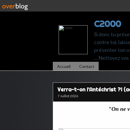
C2000
Si donc tu prése
contre toi, laiss
présenter ton of
... Nettoyez vos 
Accueil
Contact
Verra-t-on l’Antéchrist ?! (ac
7 Juillet 2026
"On ne v