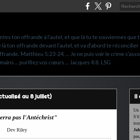
ntes ton offrande à l'autel, et que là tu te souviennes que
e là ton offrande devant l'autel, et va d'abord te réconcilier
frande. Matthieu 5:23-24. ... Je ne puis voir le crime s'asso
mains ... purifiez vos cœurs ... Jacques 4:8. LSG
tualisé au 8 juillet)
I
Un 
erra pas l'Antéchrist"
S'i
tro
Dev Riley
Job
pas