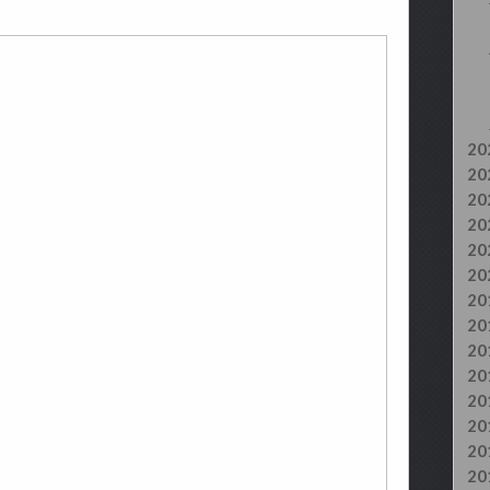
20
20
20
20
20
20
20
20
20
20
20
20
20
20