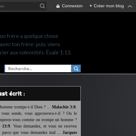
Connexion
+
Créer mon blog
 ton frère a quelque chose
 avec ton frère; puis, viens
cier aux solennités. Ésaïe 1:13.
l est écrit :
homme trompe-t-il Dieu ? ...
Malachie 3:8
.
l vous sonde, vous approuvera-t-il ? Ou le
mperez-vous comme on trompe un homme ?
 13:9
. Vous demandez, et vous ne recevez
, parce que vous demandez mal ...
Jacques