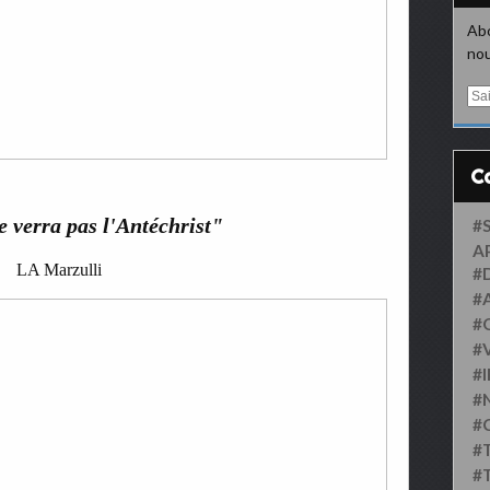
Abo
nou
E
m
a
i
l
 verra pas l'Antéchrist"
#
A
LA Marzulli
#
#
#
#
#
#
#
#
#