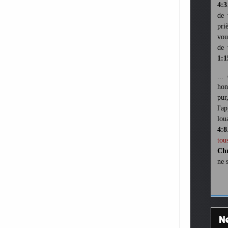
4:3
de 
pri
vou
de 
1:1
...
hon
pur
l'a
lou
4:8
tou
Chr
ne 