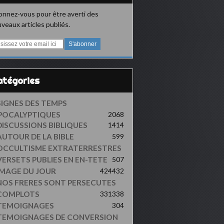
nnez-vous pour être averti des
veaux articles publiés.
Catégories
SIGNES DES TEMPS
POCALYPTIQUES
2068
DISCUSSIONS BIBLIQUES
1414
AUTOUR DE LA BIBLE
599
OCCULTISME EXTRATERRESTRES
VERSETS PUBLIES EN EN-TETE
507
IMAGE DU JOUR
424
432
NOS FRERES SONT PERSECUTES
COMPLOTS
331
338
TEMOIGNAGES
304
TEMOIGNAGES DE CONVERSION