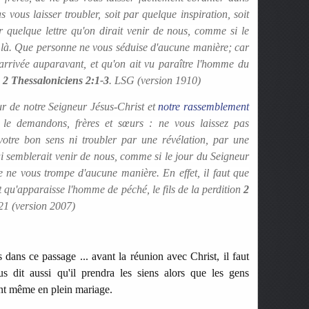
s vous laisser troubler, soit par quelque inspiration, soit
 quelque lettre qu'on dirait venir de nous, comme si le
 là.
Que personne ne vous séduise d'aucune manière; car
t arrivée auparavant, et qu'on ait vu
paraître l'homme du
2 Thessaloniciens 2:1-3
. LSG (version 1910)
ur de notre Seigneur Jésus-Christ et
notre rassemblement
 le demandons, frères et sœurs : ne vous laissez pas
votre bon sens ni troubler par une révélation, par une
ui semblerait venir de nous, comme si le jour du Seigneur
e ne vous trompe d'aucune manière. En effet, il faut que
t qu'apparaisse l'homme de péché, le fils de la perdition
2
21 (version 2007)
ans ce passage ... avant la réunion avec Christ, il faut
us dit aussi qu'il prendra les siens alors que les gens
ont même en plein mariage.