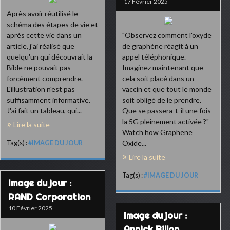
17 Février 2025
Après avoir réutilisé le
schéma des étapes de vie et
après cette vie dans un
"Observez comment l'oxyde
article, j'ai réalisé que
de graphène réagit à un
quelqu'un qui découvrait la
appel téléphonique.
Bible ne pouvait pas
Imaginez maintenant que
forcément comprendre.
cela soit placé dans un
L'illustration n'est pas
vaccin et que tout le monde
suffisamment informative.
soit obligé de le prendre.
J'ai fait un tableau, qui...
Que se passera-t-il une fois
la 5G pleinement activée ?"
Lire la suite
Watch how Graphene
Oxide...
Tag(s) :
#IMAGE DU JOUR
Lire la suite
Tag(s) :
#IMAGE DU JOUR
Image du jour :
RAND Corporation
10 Février 2025
Image du jour :
Annick Billon,