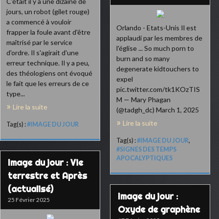
C'était il y a une dizaine de
jours, un robot (gilet rouge)
a commencé à vouloir
Orlando - Etats-Unis Il est
frapper la foule avant d'être
applaudi par les membres de
maîtrisé par le service
l'église ... So much porn to
d'ordre. Il s'agirait d'une
burn and so many
erreur technique. Il y a peu,
degenerate kidtouchers to
des théologiens ont évoqué
expel
le fait que les erreurs de ce
pic.twitter.com/tk1KOzTIS
type...
M — Mary Phagan
Lire la suite
(@tadgh_dc) March 1, 2025
Lire la suite
Tag(s) :
#IMAGE DU JOUR
Tag(s) :
#IMAGE DU JOUR
,
#SIGNES DES TEMPS
APOCALYPTIQUES
Image du jour : Vie
terrestre et Après
(actualisé)
Image du jour :
25 Février 2025
Oxyde de graphène