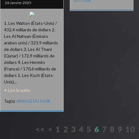
DU JOUR
26 Janvier 2025
1. Les Walton (États-Unis) /
432,4 milliards de dollars 2.
Les Al Nahyan (Émirats
arabes unis) / 323,9 milliards
de dollars 3. Les Al Thani
(Qatar) / 172,9 milliards de
dollars 4. Les Hermès
(France) / 170,6 milliards de
dollars 5. Les Koch (États-
Unis)...
Lire la suite
Tag(s) :
#IMAGE DU JOUR
<<
<
1
2
3
4
5
6
7
8
9
10