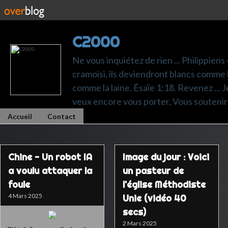
C2000
Ne vous inquiétez de rien ... Philippiens
cramoisi, ils deviendront blancs comme l
comme la laine. Ésaïe 1:18. Revenez ... Je p
veux encore vous porter, Vous soutenir 
Accueil
Contact
Chine - Un robot IA
Image du jour : Voici
a voulu attaquer la
un pasteur de
foule
l'église Méthodiste
4 Mars 2025
Unie (vidéo 40
secs)
2 Mars 2025