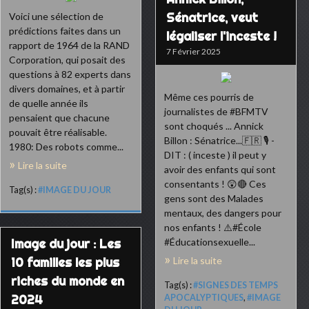
Sénatrice, veut
Voici une sélection de
prédictions faites dans un
légaliser l'inceste !
rapport de 1964 de la RAND
7 Février 2025
Corporation, qui posait des
questions à 82 experts dans
divers domaines, et à partir
Même ces pourris de
de quelle année ils
journalistes de #BFMTV
pensaient que chacune
sont choqués ... Annick
pouvait être réalisable.
Billon : Sénatrice...🇫🇷 🎙 -
1980: Des robots comme...
DIT : ( inceste ) il peut y
Lire la suite
avoir des enfants qui sont
consentants ! 😲🔴 Ces
Tag(s) :
#IMAGE DU JOUR
gens sont des Malades
mentaux, des dangers pour
nos enfants ! ⚠️#École
Image du jour : Les
#Éducationsexuelle...
10 familles les plus
Lire la suite
riches du monde en
Tag(s) :
#SIGNES DES TEMPS
2024
APOCALYPTIQUES
,
#IMAGE