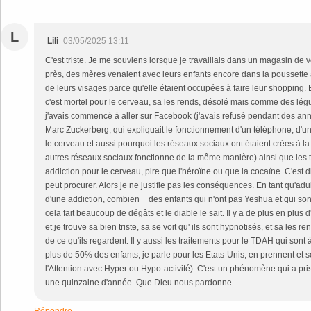
L
Lili
03/05/2025 13:11
C'est triste. Je me souviens lorsque je travaillais dans un magasin de v
près, des mères venaient avec leurs enfants encore dans la poussett
de leurs visages parce qu'elle étaient occupées à faire leur shopping. 
c'est mortel pour le cerveau, sa les rends, désolé mais comme des lég
j'avais commencé à aller sur Facebook (j'avais refusé pendant des ann
Marc Zuckerberg, qui expliquait le fonctionnement d'un téléphone, d'un
le cerveau et aussi pourquoi les réseaux sociaux ont étaient crées à la
autres réseaux sociaux fonctionne de la même manière) ainsi que les 
addiction pour le cerveau, pire que l'héroïne ou que la cocaïne. C'est d
peut procurer. Alors je ne justifie pas les conséquences. En tant qu'adulte 
d'une addiction, combien + des enfants qui n'ont pas Yeshua et qui so
cela fait beaucoup de dégâts et le diable le sait. Il y a de plus en plus
et je trouve sa bien triste, sa se voit qu' ils sont hypnotisés, et sa les r
de ce qu'ils regardent. Il y aussi les traitements pour le TDAH qui so
plus de 50% des enfants, je parle pour les Etats-Unis, en prennent et
l'Attention avec Hyper ou Hypo-activité). C'est un phénomène qui a pri
une quinzaine d'année. Que Dieu nous pardonne...