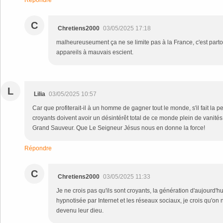
Répondre
C
Chretiens2000
03/05/2025 17:18
malheureuseument ça ne se limite pas à la France, c'est partou
appareils à mauvais escient.
L
Lilia
03/05/2025 10:57
Car que profiterait-il à un homme de gagner tout le monde, s'il fait la 
croyants doivent avoir un désintérêt total de ce monde plein de vanités 
Grand Sauveur. Que Le Seigneur Jésus nous en donne la force!
Répondre
C
Chretiens2000
03/05/2025 11:33
Je ne crois pas qu'ils sont croyants, la génération d'aujourd'h
hypnotisée par Internet et les réseaux sociaux, je crois qu'on 
devenu leur dieu.