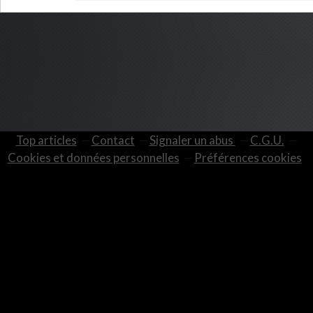
Top articles
Contact
Signaler un abus
C.G.U.
Cookies et données personnelles
Préférences cookies