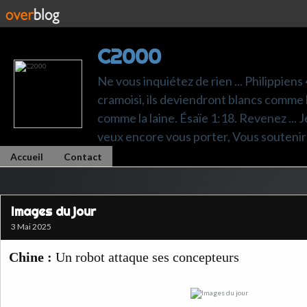
C2000
Ne vous inquiétez de rien ... Philippiens
cramoisi, ils deviendront blancs comme l
comme la laine. Ésaïe 1:18. Revenez ... Je p
veux encore vous porter, Vous soutenir 
Accueil
Contact
Images du jour
3 Mai 2025
Chine :
Un robot attaque ses concepteurs