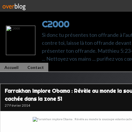
C2000
Si donc tu présentes ton offrande à l'au
contre toi, laisse là ton offrande devant 
présenter ton offrande. Matthieu 5:23-24.
... Nettoyez vos mains ... purifiez vos cœ
Accueil
Contact
Farrakhan implore Obama : Révèle au monde la so
cachée dans la zone 51
27 Février 2014