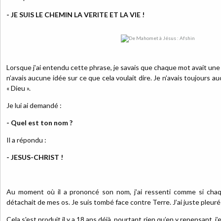
- JE SUIS LE CHEMIN LA VERITE ET LA VIE !
Lorsque j’ai entendu cette phrase, je savais que chaque mot avait un
n’avais aucune idée sur ce que cela voulait dire. Je n’avais toujours au
« Dieu ».
Je lui ai demandé :
- Quel est ton nom ?
Il a répondu :
- JESUS-CHRIST !
Au moment où il a prononcé son nom, j’ai ressenti comme si cha
détachait de mes os. Je suis tombé face contre Terre. J’ai juste pleuré
Cela s'est produit il y a 18 ans déjà, pourtant rien qu’en y repensant, j