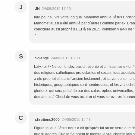
J
JN
24/08/2015 17:50
laly, pour suivre votre logique. Mahomet annule Jésus Chris
Mahomet aussi a été annulé par d´autres comme par ex. Brah
concidere aussi prophète). Et là en 2015, combien y a-t-il de 
7
S
Solange
24/08/2015 16:08
Laly,<br /> Ne confondez pas chrétienté et christianisme!<br /
des religions catholiques protestantes et sectes, tous apostats
a été prophétisé dans l'ancien testament , et sa venue sur la t
historiques, géographiques sont nombreuses, et les vrais chré
glorieux, qui sera précédé par des catastrophes universelles, ce
demandez à Christ de vous éclairer et vous serez très étonné
C
chretiens2000
24/08/2015 15:43
Figure toi que Jésus nous a dit qu'après lui on ne verra que des
que tu adores. Que le Seigneur te montre le vrai chemin laly s