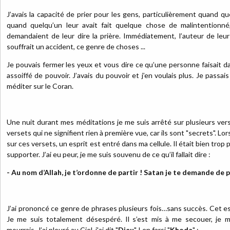
J’avais la capacité de prier pour les gens, particulièrement quand que
quand quelqu’un leur avait fait quelque chose de malintentionné
demandaient de leur dire la prière. Immédiatement, l’auteur de le
souffrait un accident, ce genre de choses ...
Je pouvais fermer les yeux et vous dire ce qu’une personne faisait d
assoiffé de pouvoir. J’avais du pouvoir et j’en voulais plus. Je passa
méditer sur le Coran.
Une nuit durant mes méditations je me suis arrêté sur plusieurs vers
versets qui ne signifient rien à première vue, car ils sont "secrets". L
sur ces versets, un esprit est entré dans ma cellule. Il était bien trop
supporter. J’ai eu peur, je me suis souvenu de ce qu’il fallait dire :
- Au nom d’Allah, je t’ordonne de partir ! Satan je te demande de p
J’ai prononcé ce genre de phrases plusieurs fois…sans succès. Cet esp
Je me suis totalement désespéré. Il s’est mis à me secouer, je m’
mourrais. J’ai pleuré au Ciel, j'ai dit "
Dieu
" ! en farsi "
Khoda
" :