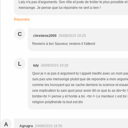
Laly n'a pas d'arguments. Son rôle et juste de troller le plus possible 
mensonge. Je pense que lui répondre ne sert a rien !
Répondre
C
chretiens2000
26/08/2015 20:25
Reviens à ton Sauveur, reviens il t'attend
L
laly
26/08/2015 19:28
Quoi je n ai pas d argument tu t appell medhi avec un nom pare
suis pas une mensonge plutot que de repondre a mon argumen
comme les incroyant qui se cache derriere la science et essa
une explication tu sais quoi pour avoir dit ce que tu as dis<br
tombe<br /> pense y et honte a toi .<br /> Le menteur c est toi 
religion polytheiste la tout est dis
A
Agrugru
24/08/2015 18:35