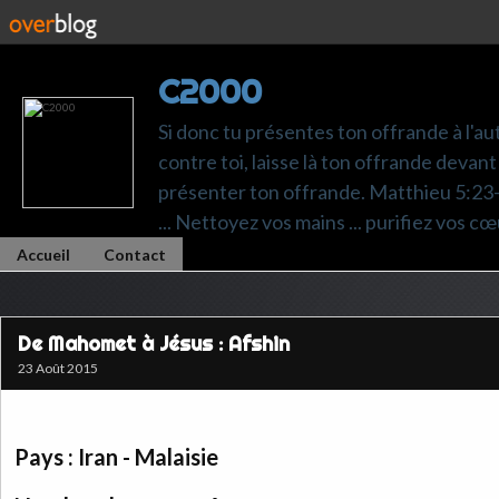
C2000
Si donc tu présentes ton offrande à l'au
contre toi, laisse là ton offrande devant 
présenter ton offrande. Matthieu 5:23-24.
... Nettoyez vos mains ... purifiez vos cœ
Accueil
Contact
De Mahomet à Jésus : Afshin
23 Août 2015
Pays : Iran - Malaisie