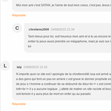
Moi mon ami c'est SATAN, je l'aime de tout mon coeur, c'est pas Jesus 
Répondre
C
chretiens2000
24/08/2015 21:34
Tant mieux pour toi, soit heureux mon ami et si tu as encore l
entier tu peux aussi prendre un mégaphone, mais je suis sur 
toi
L
laly
24/08/2015 12:16
N importe quoi ce site est l apologie de la chretiennété issa est arrivé a
a des gens qui font un pas en arriere c est grave le dernier prophete es
de jesu s l homme a continuer de se detourné de dieu<br /> c est comm
loth<br /> il y a aucune logique , j attete de matrer un site raciste et
soit temoin il y aura plus de mort en enfer qu au paradis
Répondre